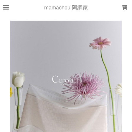
LOADING...
mamachou 阿綢家