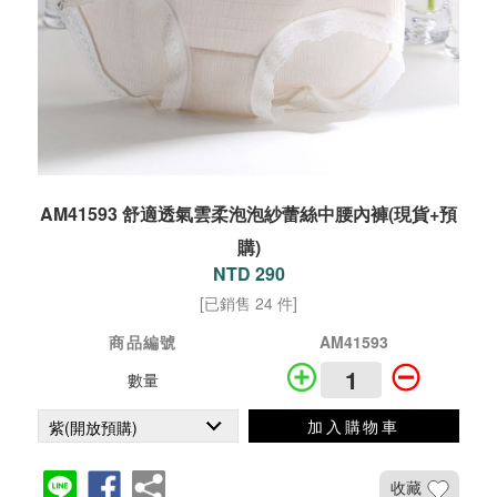
AM41593 舒適透氣雲柔泡泡紗蕾絲中腰內褲(現貨+預
購)
NTD 290
[已銷售 24 件]
商品編號
AM41593
數量
加入購物車
收藏