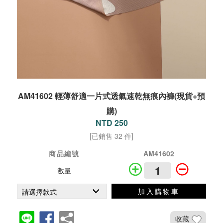
AM41602 輕薄舒適一片式透氣速乾無痕內褲(現貨+預
購)
NTD 250
[已銷售 32 件]
商品編號
AM41602
數量
加入購物車
收藏