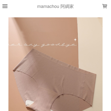
LOADING...
mamachou 阿綢家