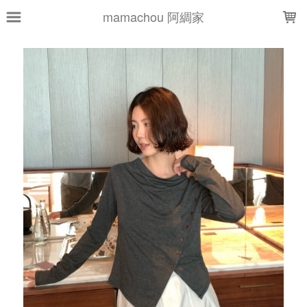
LOADING...
mamachou 阿綢家