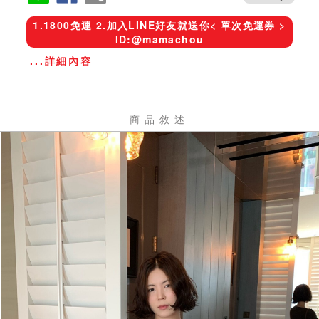
1.1800免運 2.加入LINE好友就送你< 單次免運券 >
ID:@mamachou
...詳細內容
商品敘述