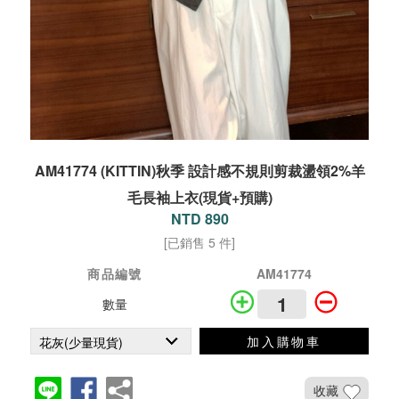
AM41774 (KITTIN)秋季 設計感不規則剪裁盪領2%羊
毛長袖上衣(現貨+預購)
NTD 890
[已銷售 5 件]
商品編號
AM41774
數量
加入購物車
收藏