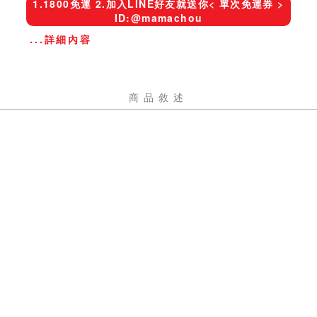
1.1800免運 2.加入LINE好友就送你< 單次免運券 >
ID:@mamachou
...詳細內容
商品敘述