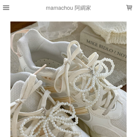
LOADING...
mamachou 阿綢家