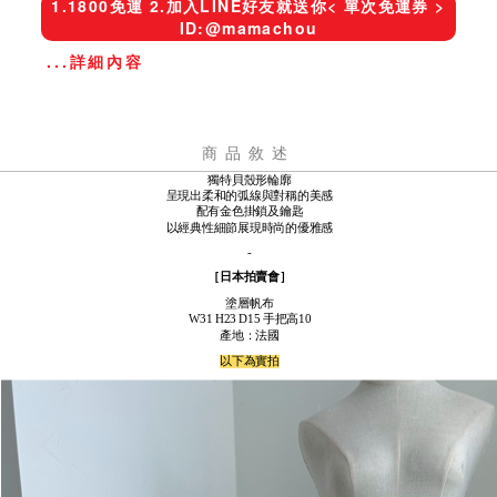
1.1800免運 2.加入LINE好友就送你< 單次免運券 >
ID:@mamachou
...詳細內容
商品敘述