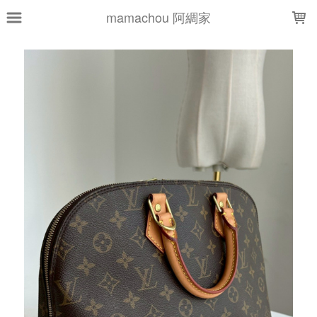
LOADING...
mamachou 阿綢家