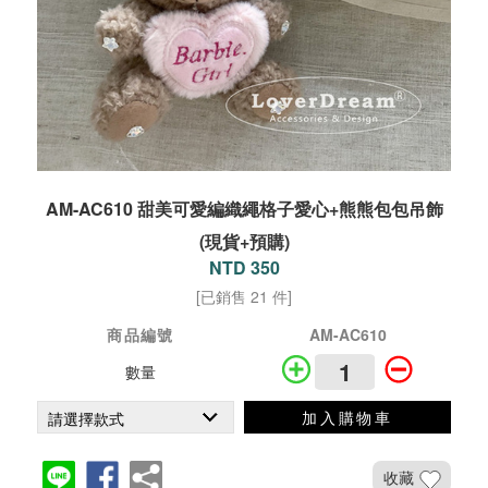
AM-AC610 甜美可愛編織繩格子愛心+熊熊包包吊飾
(現貨+預購)
NTD 350
[已銷售 21 件]
商品編號
AM-AC610
數量
加入購物車
收藏