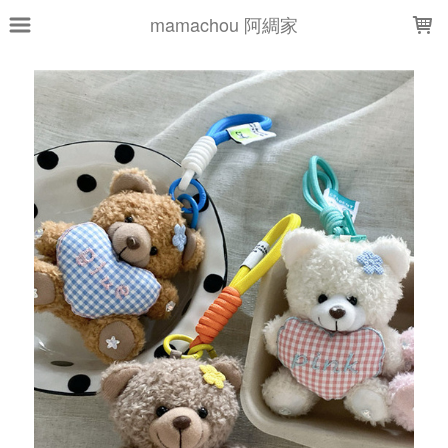
LOADING...
mamachou 阿綢家