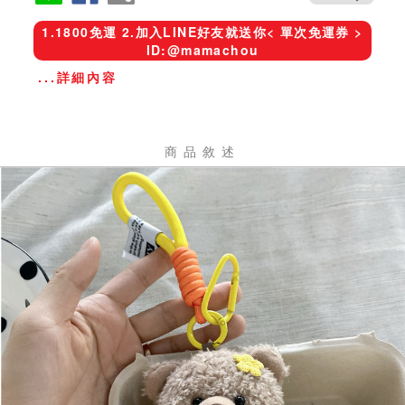
1.1800免運 2.加入LINE好友就送你< 單次免運券 >
ID:@mamachou
...詳細內容
商品敘述