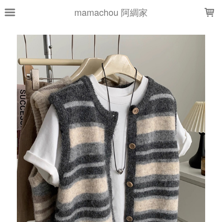
LOADING...
mamachou 阿綢家