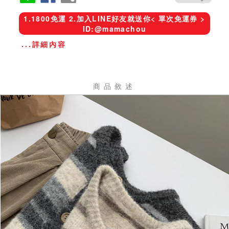
1.1800免運 2.加入LINE好友就送你< 單次免運券 >
ID:@mamachou
...詳細內容
商品敘述