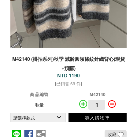
M42140 (掛拍系列)秋季 減齡圓領條紋針織背心(現貨
+預購)
NTD 1190
[已銷售 69 件]
商品編號
M42140
數量
加入購物車
收藏