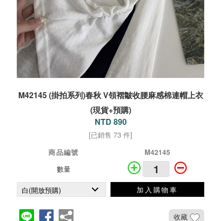
M42145 (掛拍系列)春秋 V領褶皺收腰麻感棉連帽上衣
(現貨+預購)
NTD 890
[已銷售 73 件]
商品編號
M42145
數量
加入購物車
收藏