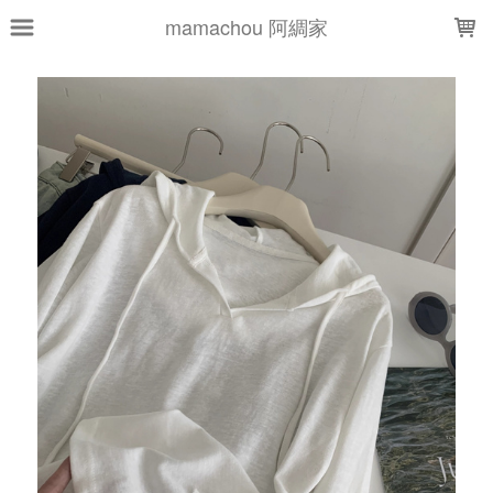
LOADING...
mamachou 阿綢家