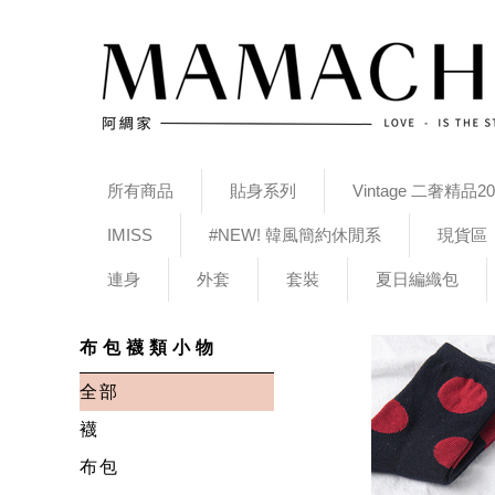
所有商品
貼身系列
Vintage 二奢精品20
IMISS
#NEW! 韓風簡約休閒系
現貨區
連身
外套
套裝
夏日編織包
布包襪類小物
全部
襪
布包