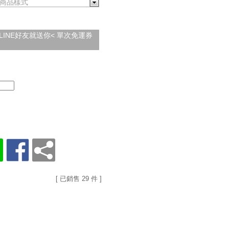
商品樣式
加入LINE好友就送你< 單次免運券
[ 已銷售 29 件 ]