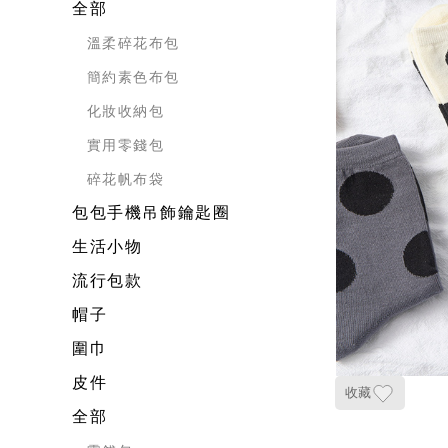
全部
溫柔碎花布包
簡約素色布包
化妝收納包
實用零錢包
碎花帆布袋
包包手機吊飾鑰匙圈
生活小物
流行包款
帽子
圍巾
皮件
收藏
全部