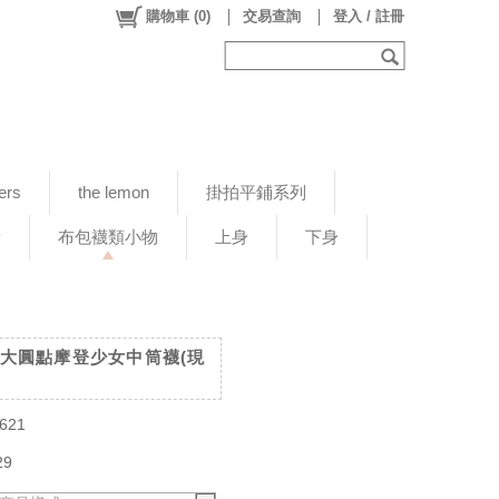
購物車
(
0
)
交易查詢
登入 / 註冊
ers
the lemon
掛拍平鋪系列
新
布包襪類小物
上身
下身
復古大圓點摩登少女中筒襪(現
621
29