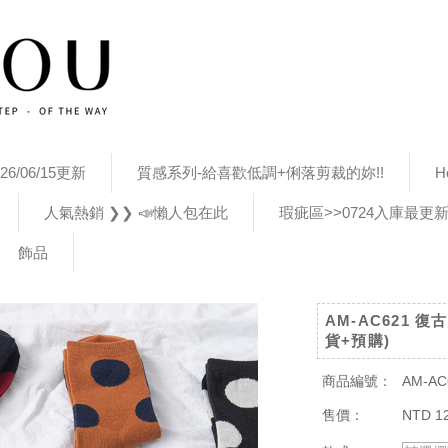
26/06/15更新
質感系列-給喜歡低調+俐落剪裁的妳!!
H
人氣熱銷 ❯❯ 📣懶人包在此
瑕疵區>>0724入庫最更
飾品
AM-AC621 
貨+預購)
商品編號：
AM-AC
售價：
NTD 1