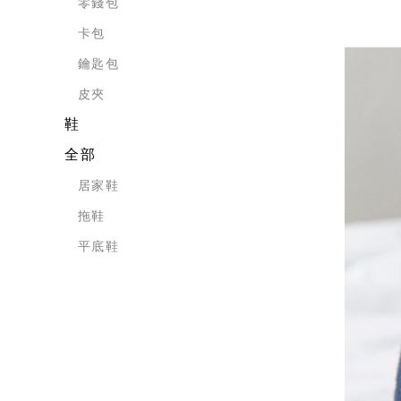
零錢包
卡包
鑰匙包
皮夾
鞋
全部
居家鞋
拖鞋
平底鞋