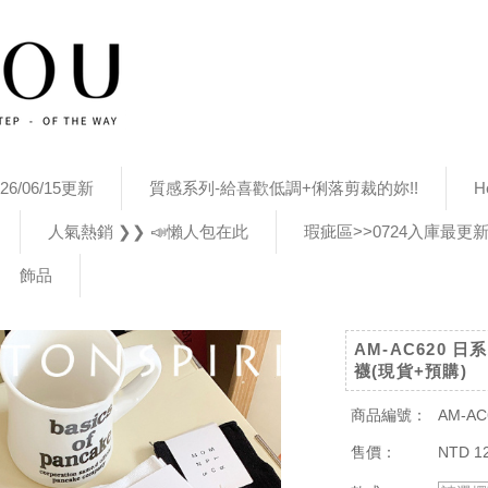
26/06/15更新
質感系列-給喜歡低調+俐落剪裁的妳!!
H
人氣熱銷 ❯❯ 📣懶人包在此
瑕疵區>>0724入庫最更
飾品
AM-AC620
襪(現貨+預購)
商品編號：
AM-AC
售價：
NTD 1