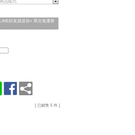
商品樣式
加入LINE好友就送你< 單次免運券
[ 已銷售 5 件 ]