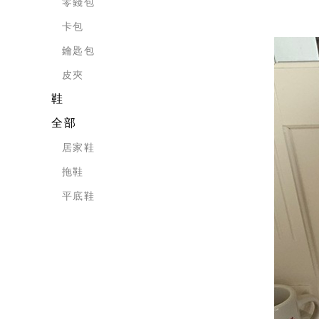
零錢包
卡包
鑰匙包
皮夾
鞋
全部
居家鞋
拖鞋
平底鞋