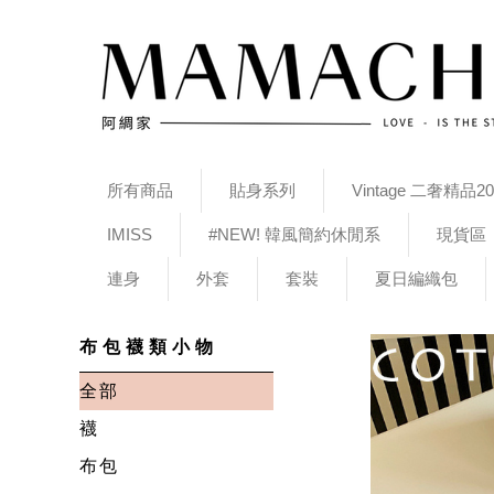
所有商品
貼身系列
Vintage 二奢精品20
IMISS
#NEW! 韓風簡約休閒系
現貨區
連身
外套
套裝
夏日編織包
布包襪類小物
全部
襪
布包