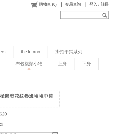
購物車
(
0
)
交易查詢
登入 / 註冊
ers
the lemon
掛拍平鋪系列
新
布包襪類小物
上身
下身
 日系極簡暗花紋卷邊堆堆中筒
620
29