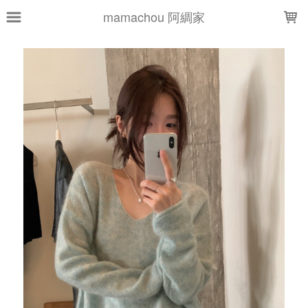
LOADING...
mamachou 阿綢家