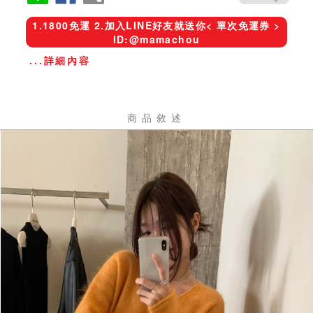
1.1800免運 2.加入LINE好友就送你< 單次免運券 >
ID:@mamachou
...詳細內容
商品敘述