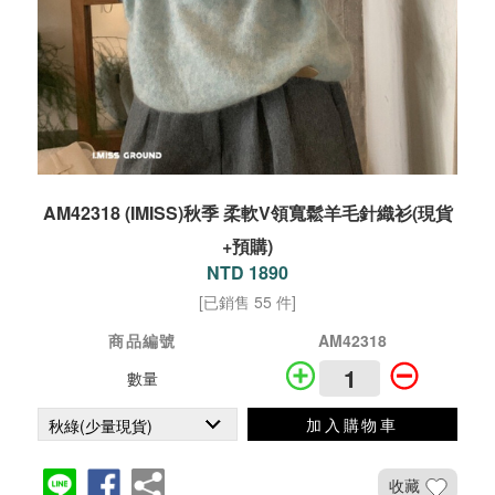
AM42318 (IMISS)秋季 柔軟V領寬鬆羊毛針織衫(現貨
+預購)
NTD 1890
[已銷售 55 件]
商品編號
AM42318
數量
加入購物車
收藏