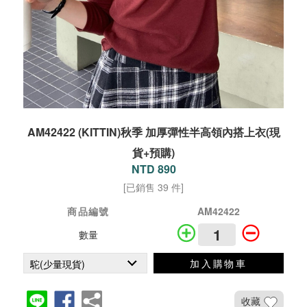
AM42422 (KITTIN)秋季 加厚彈性半高領內搭上衣(現
貨+預購)
NTD 890
[已銷售 39 件]
商品編號
AM42422
數量
加入購物車
收藏