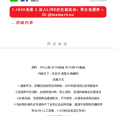
1.1800免運 2.加入LINE好友就送你< 單次免運券 >
ID:@mamachou
...詳細內容
商品敘述