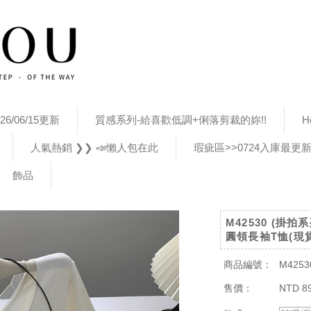
26/06/15更新
質感系列-給喜歡低調+俐落剪裁的妳!!
H
人氣熱銷 ❯❯ 📣懶人包在此
瑕疵區>>0724入庫最更
飾品
M42530 (掛
圓領長袖T恤(現
商品編號：
M4253
售價：
NTD 8