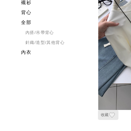
襯衫
背心
全部
內搭/吊帶背心
針織/造型/其他背心
內衣
收藏