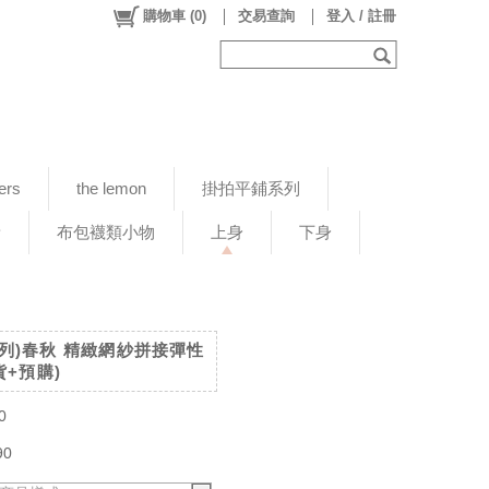
購物車
(
0
)
交易查詢
登入 / 註冊
ers
the lemon
掛拍平鋪系列
新
布包襪類小物
上身
下身
拍系列)春秋 精緻網紗拼接彈性
貨+預購)
0
90