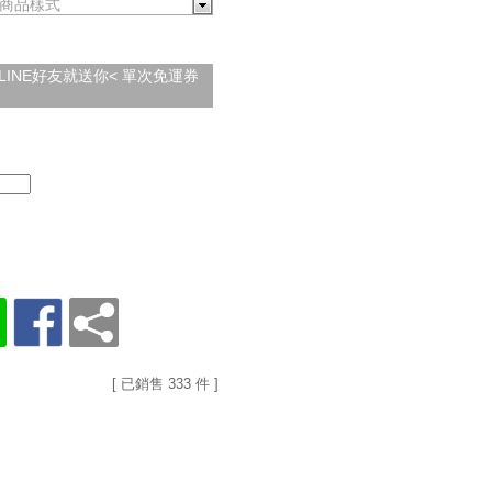
商品樣式
加入LINE好友就送你< 單次免運券
[ 已銷售 333 件 ]