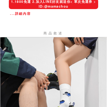
1.1800免運 2.加入LINE好友就送你< 單次免運券 >
ID:@mamachou
...詳細內容
商品敘述