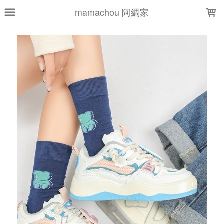
LOADING...
mamachou 阿綢家