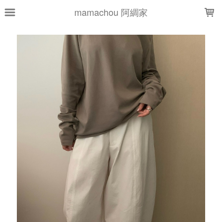
LOADING...
mamachou 阿綢家