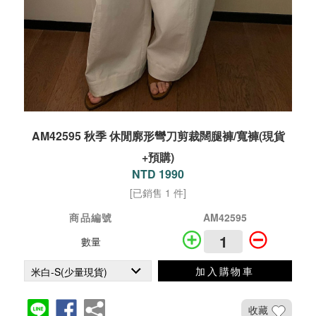
AM42595 秋季 休閒廓形彎刀剪裁闊腿褲/寬褲(現貨
+預購)
NTD 1990
[已銷售 1 件]
商品編號
AM42595
數量
加入購物車
收藏