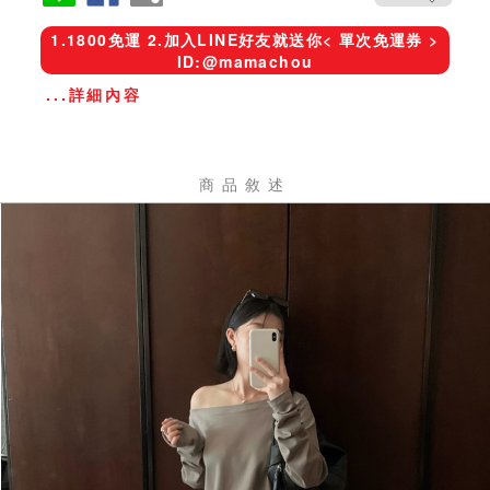
1.1800免運 2.加入LINE好友就送你< 單次免運券 >
ID:@mamachou
...詳細內容
商品敘述