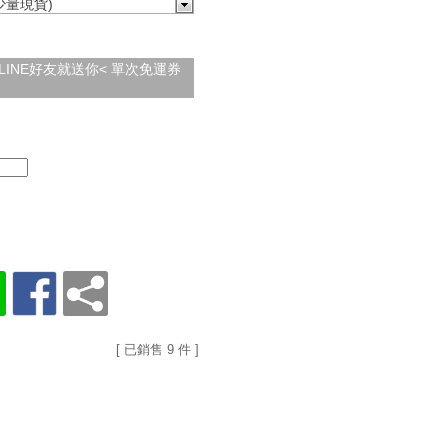
(少量現貨)
加入LINE好友就送你< 單次免運券
[ 已銷售 9 件 ]