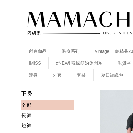
所有商品
貼身系列
Vintage 二奢精品20
IMISS
#NEW! 韓風簡約休閒系
現貨區
連身
外套
套裝
夏日編織包
下身
全部
長褲
短褲