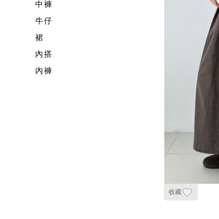
中褲
牛仔
裙
內搭
內褲
收藏