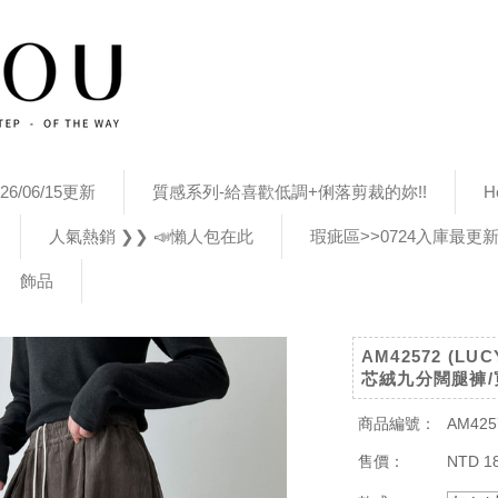
26/06/15更新
質感系列-給喜歡低調+俐落剪裁的妳!!
H
人氣熱銷 ❯❯ 📣懶人包在此
瑕疵區>>0724入庫最更
飾品
AM42572 (L
芯絨九分闊腿褲/
商品編號：
AM425
售價：
NTD 1