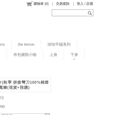
購物車
(
0
)
交易查詢
登入 / 註冊
ers
the lemon
掛拍平鋪系列
新
布包襪類小物
上身
下身
UCY)秋季 拼接彎刀100%棉燈
寬褲(現貨+預購)
72
890