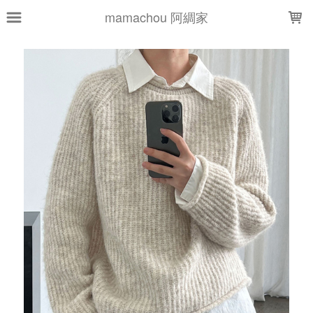
LOADING...
mamachou 阿綢家