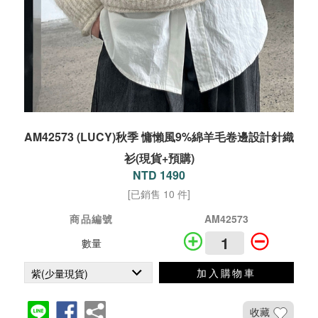
AM42573 (LUCY)秋季 慵懶風9%綿羊毛卷邊設計針織
衫(現貨+預購)
NTD 1490
[已銷售 10 件]
商品編號
AM42573
數量
加入購物車
收藏