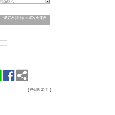
商品樣式
加入LINE好友就送你< 單次免運券
[ 已銷售 32 件 ]