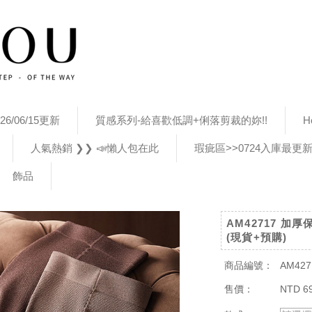
26/06/15更新
質感系列-給喜歡低調+俐落剪裁的妳!!
H
人氣熱銷 ❯❯ 📣懶人包在此
瑕疵區>>0724入庫最更
飾品
AM42717 
(現貨+預購)
商品編號：
AM427
售價：
NTD 6