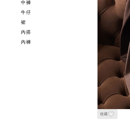
中褲
牛仔
裙
內搭
內褲
收藏