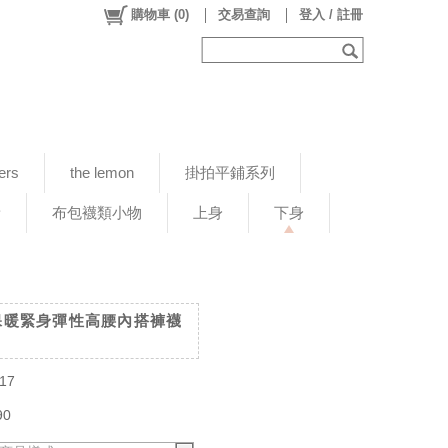
購物車
(
0
)
交易查詢
登入 / 註冊
ers
the lemon
掛拍平鋪系列
新
布包襪類小物
上身
下身
加厚保暖緊身彈性高腰內搭褲襪
17
90