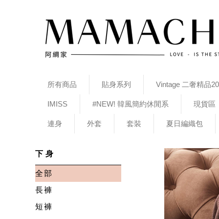
所有商品
貼身系列
Vintage 二奢精品20
IMISS
#NEW! 韓風簡約休閒系
現貨區
連身
外套
套裝
夏日編織包
下身
全部
長褲
短褲