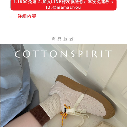
1.1800免運 2.加入LINE好友就送你< 單次免運券 >
ID:@mamachou
...詳細內容
商品敘述