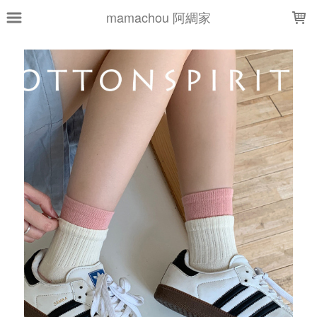
LOADING...
mamachou 阿綢家