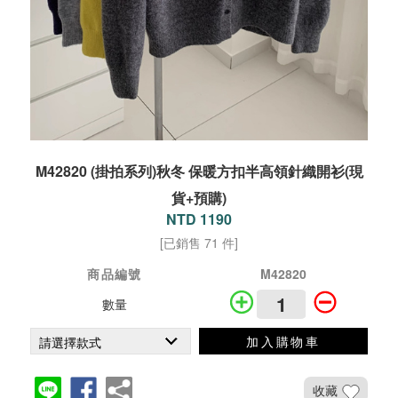
M42820 (掛拍系列)秋冬 保暖方扣半高領針織開衫(現
貨+預購)
NTD 1190
[已銷售 71 件]
商品編號
M42820
數量
加入購物車
收藏