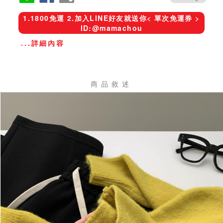
1.1800免運 2.加入LINE好友就送你< 單次免運券 >
ID:@mamachou
...詳細內容
商品敘述