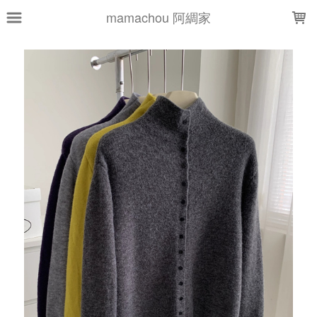
LOADING...
mamachou 阿綢家