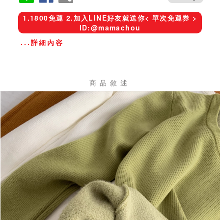
1.1800免運 2.加入LINE好友就送你< 單次免運券 >
ID:@mamachou
...詳細內容
商品敘述