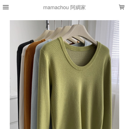
LOADING...
mamachou 阿綢家