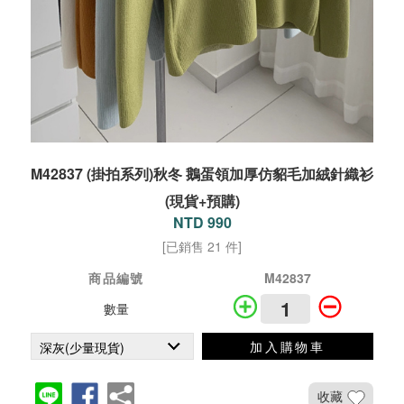
M42837 (掛拍系列)秋冬 鵝蛋領加厚仿貂毛加絨針織衫
(現貨+預購)
NTD 990
[已銷售 21 件]
商品編號
M42837
數量
加入購物車
收藏