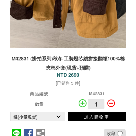
M42831 (掛拍系列)秋冬 工裝燈芯絨拼接翻領100%棉
夾棉外套(現貨+預購)
NTD 2690
[已銷售 5 件]
商品編號
M42831
數量
加入購物車
收藏