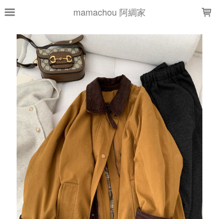
LOADING...
mamachou 阿綢家