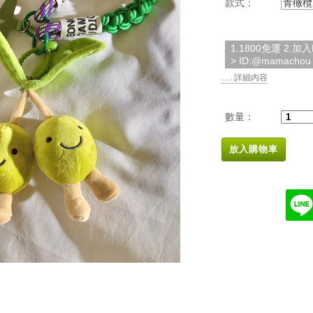
款式：
青橄欖
1.1800免運 2.
> ID:@mamachou
. . . 詳細內容
數量：
放入購物車