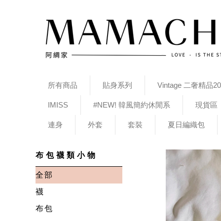
所有商品
貼身系列
Vintage 二奢精品20
IMISS
#NEW! 韓風簡約休閒系
現貨區
連身
外套
套裝
夏日編織包
布包襪類小物
全部
襪
布包