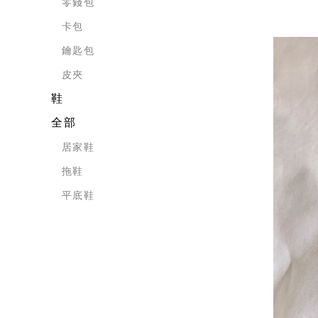
零錢包
卡包
鑰匙包
皮夾
鞋
全部
居家鞋
拖鞋
平底鞋