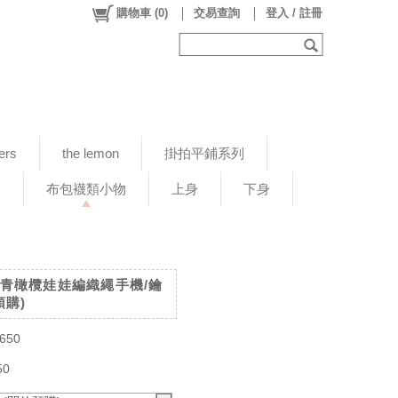
購物車
(
0
)
交易查詢
登入 / 註冊
ers
the lemon
掛拍平鋪系列
新
布包襪類小物
上身
下身
毛絨青橄欖娃娃編織繩手機/鑰
預購)
650
50