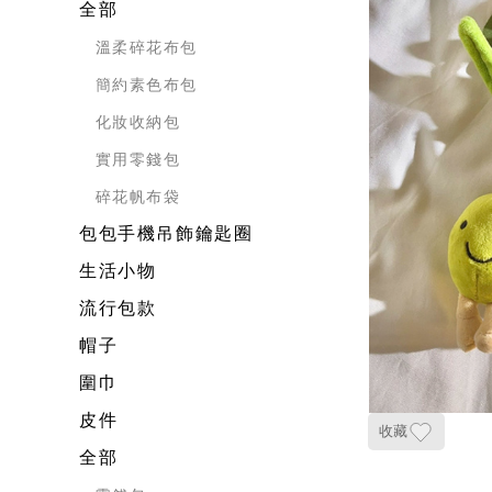
全部
溫柔碎花布包
簡約素色布包
化妝收納包
實用零錢包
碎花帆布袋
包包手機吊飾鑰匙圈
生活小物
流行包款
帽子
圍巾
皮件
收藏
全部