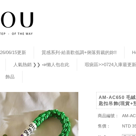
26/06/15更新
質感系列-給喜歡低調+俐落剪裁的妳!!
H
人氣熱銷 ❯❯ 📣懶人包在此
瑕疵區>>0724入庫最更
飾品
AM-AC650 
匙扣吊飾(現貨+
商品編號：
AM-AC
售價：
NTD 3