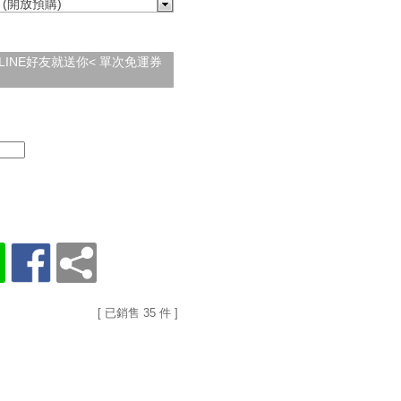
 (開放預購)
加入LINE好友就送你< 單次免運券
[ 已銷售 35 件 ]