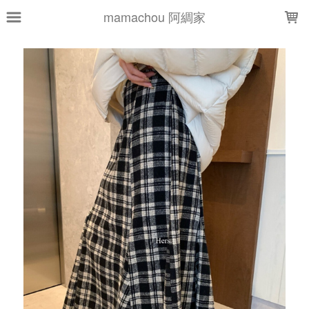
LOADING...
mamachou 阿綢家