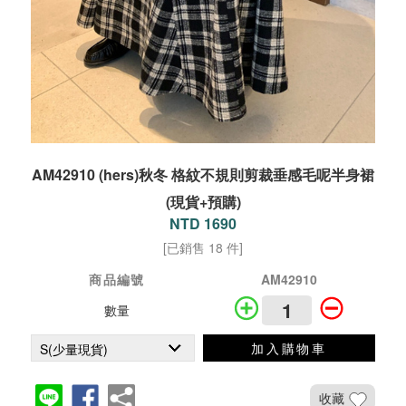
AM42910 (hers)秋冬 格紋不規則剪裁垂感毛呢半身裙
(現貨+預購)
NTD 1690
[已銷售 18 件]
商品編號
AM42910
數量
加入購物車
收藏