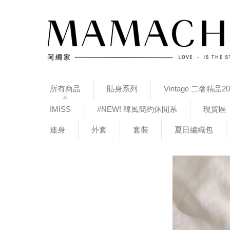
所有商品
貼身系列
Vintage 二奢精品20
IMISS
#NEW! 韓風簡約休閒系
現貨區
連身
外套
套裝
夏日編織包