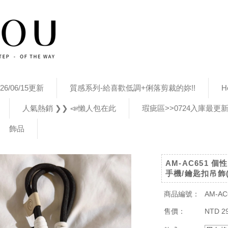
26/06/15更新
質感系列-給喜歡低調+俐落剪裁的妳!!
H
人氣熱銷 ❯❯ 📣懶人包在此
瑕疵區>>0724入庫最更
飾品
AM-AC651
手機/鑰匙扣吊飾
商品編號：
AM-AC
售價：
NTD 2