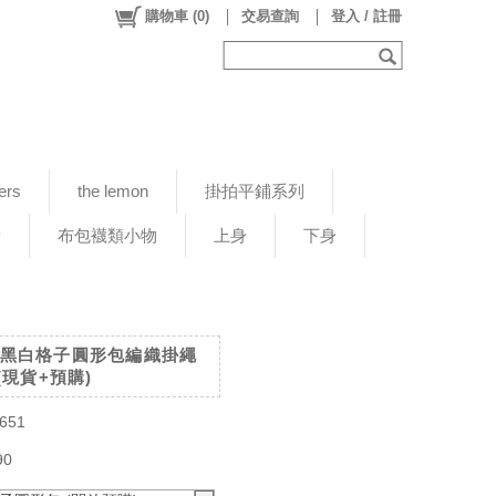
購物車
(
0
)
交易查詢
登入 / 註冊
ers
the lemon
掛拍平鋪系列
新
布包襪類小物
上身
下身
 個性黑白格子圓形包編織掛繩
(現貨+預購)
651
90