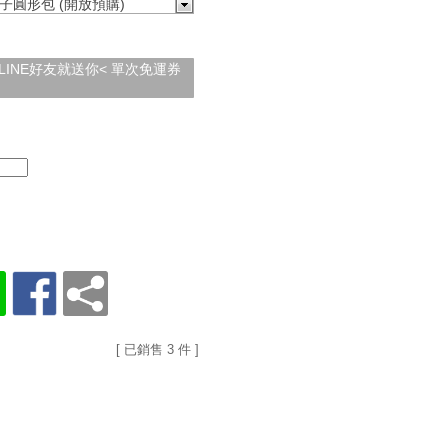
子圓形包 (開放預購)
加入LINE好友就送你< 單次免運券
[ 已銷售 3 件 ]