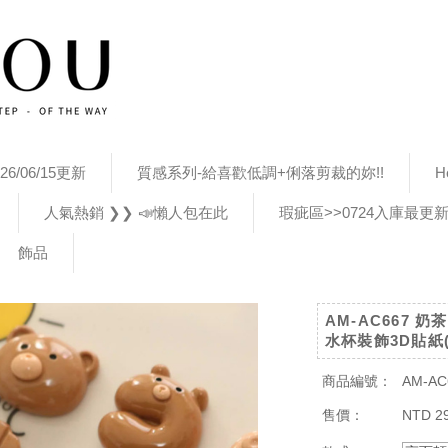
26/06/15更新
質感系列-給喜歡低調+俐落剪裁的妳!!
H
人氣熱銷 ❯❯ 📣懶人包在此
瑕疵區>>0724入庫最更
飾品
AM-AC667 
水杯裝飾3D貼紙
商品編號：
AM-AC
售價：
NTD 2