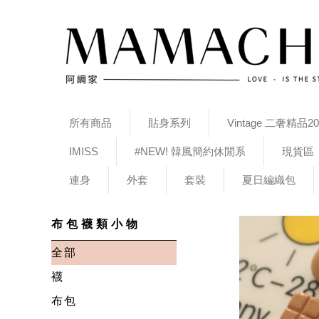
所有商品
貼身系列
Vintage 二奢精品20
IMISS
#NEW! 韓風簡約休閒系
現貨區
連身
外套
套裝
夏日編織包
布包襪類小物
全部
襪
布包