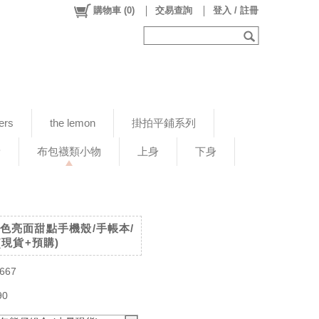
購物車
(
0
)
交易查詢
登入 / 註冊
ers
the lemon
掛拍平鋪系列
新
布包襪類小物
上身
下身
奶茶色亮面甜點手機殼/手帳本/
(現貨+預購)
667
90