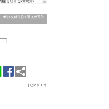
包熊仔組合 (少量現貨)
加入LINE好友就送你< 單次免運券
[ 已銷售 1 件 ]