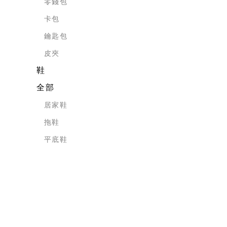
零錢包
卡包
鑰匙包
皮夾
鞋
全部
居家鞋
拖鞋
平底鞋