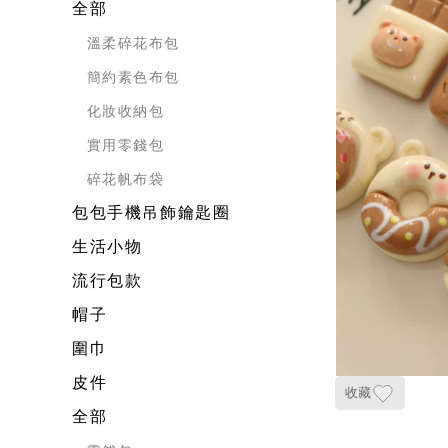
全部
溫柔碎花布包
簡約素色布包
化妝收納包
實用零錢包
碎花帆布袋
包包手機吊飾鑰匙圈
生活小物
流行包款
帽子
圍巾
皮件
收藏
全部