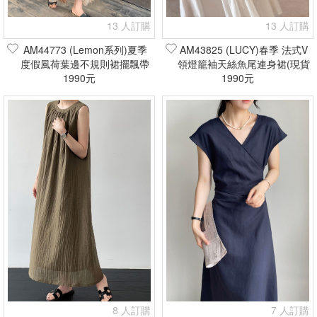
13 人訂購
13 人訂購
AM44773 (Lemon系列)夏季
AM43825 (LUCY)春季 法式V
度假風荷葉邊不規則裙擺飄帶
領燈籠袖天絲魚尾連身裙(現貨
豹紋吊帶裙/連身裙(現貨+預
1990元
1990元
+預購)
購)
8 人訂購
7 人訂購