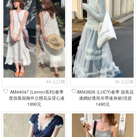
44 人訂購
34 人訂購
AM44047 (Lemon系列)春季
AM43826 (LUCY)春季 甜美花
度假風假兩件立體花朵背心連
邊網紗透視吊帶連身裙(現貨
身裙(現貨+預購)
1990元
1490元
+預購)