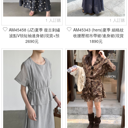
1 人訂購
1 人訂購
AM45458 (JZ)夏季 復古刺繡
AM45343 (hers)夏季 細格紋
波點V領短袖連身裙(現貨+預
收腰壓褶吊帶裙/連身裙(現貨
2690元
購)
1890元
+預購)