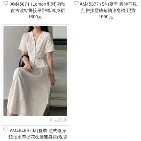
AM45871 (Lemon系列)初秋
AM45677 (SN)夏季 圓領不規
復古波點拼接吊帶裙/連身裙
則拼接雪紡短袖連身裙(現貨
(現貨+預購)
1690元
1990元
+預購)
0 人訂購
AM45459 (JZ)夏季 法式修身
鈕扣系帶提花收腰連身裙(現貨