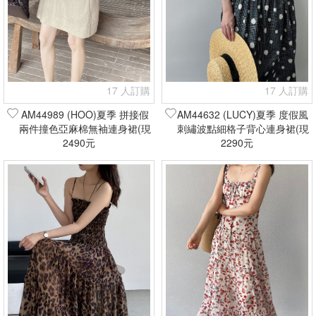
17 人訂購
17 人訂購
AM44989 (HOO)夏季 拼接假
AM44632 (LUCY)夏季 度假風
兩件撞色亞麻棉無袖連身裙(現
刺繡波點細格子背心連身裙(現
2490元
貨+預購)
2290元
貨+預購)