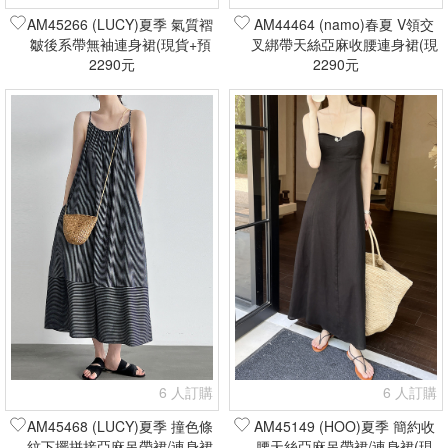
AM45266 (LUCY)夏季 氣質褶
AM44464 (namo)春夏 V領交
皺後系帶無袖連身裙(現貨+預
叉綁帶天絲亞麻收腰連身裙(現
2290元
購)
2290元
貨+預購)
6 人訂購
6 人訂購
AM45468 (LUCY)夏季 撞色條
AM45149 (HOO)夏季 簡約收
紋下擺拼接亞麻吊帶裙/連身裙
腰天絲亞麻吊帶裙/連身裙(現