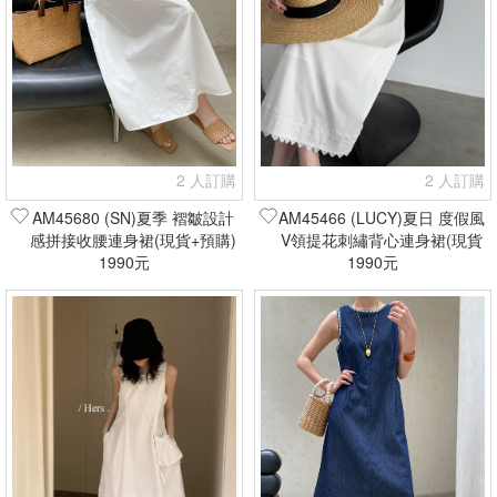
2 人訂購
2 人訂購
AM45680 (SN)夏季 褶皺設計
AM45466 (LUCY)夏日 度假風
感拼接收腰連身裙(現貨+預購)
V領提花刺繡背心連身裙(現貨
1990元
1990元
+預購)