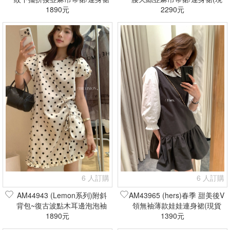
(現貨+預購)
1890元
2290元
貨+預購)
6 人訂購
6 人訂購
AM44943 (Lemon系列)附斜
AM43965 (hers)春季 甜美後V
背包~復古波點木耳邊泡泡袖
領無袖薄款娃娃連身裙(現貨
天絲麻連身裙(現貨+預購)
1890元
1390元
+預購)