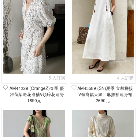
5 人訂購
4 人訂購
AM44229 (OrangeZ)春季 優
AM45589 (SN)夏季 立裁拼接
雅荷葉邊花邊袖V領碎花連身
V領寬鬆天絲亞麻無袖連身裙
裙(現貨+預購)
1890元
(現貨+預購)
2690元