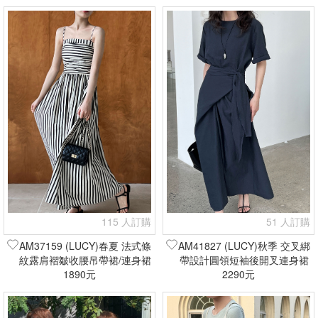
115 人訂購
51 人訂購
AM37159 (LUCY)春夏 法式條
AM41827 (LUCY)秋季 交叉綁
紋露肩褶皺收腰吊帶裙/連身裙
帶設計圓領短袖後開叉連身裙
(現貨+預購)
1890元
(現貨+預購)
2290元