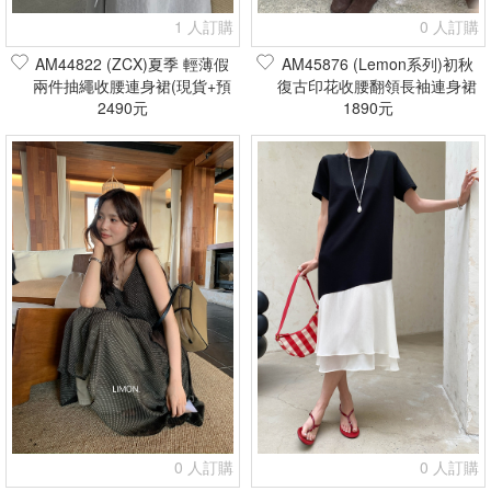
1 人訂購
0 人訂購
AM44822 (ZCX)夏季 輕薄假
AM45876 (Lemon系列)初秋
兩件抽繩收腰連身裙(現貨+預
復古印花收腰翻領長袖連身裙
2490元
購)
(現貨+預購)
1890元
0 人訂購
0 人訂購