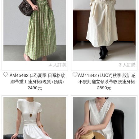
4 人訂購
3 人訂購
AM45462 (JZ)夏季 日系格紋
AM41842 (LUCY)秋季 設計感
綁帶重工連身裙(現貨+預購)
不規則翻立領系帶收腰連身裙
2490元
(現貨+預購)
2890元