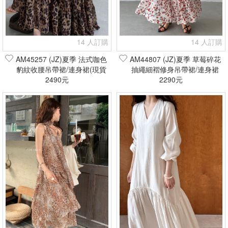
14 人訂購
14 人訂購
AM45257 (JZ)夏季 法式咖色
AM44807 (JZ)夏季 草莓碎花
豹紋收腰吊帶裙/連身裙(現貨
抽繩細褶修身吊帶裙/連身裙
2490元
+預購)
(現貨+預購)
2290元