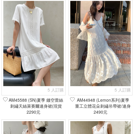
5 人訂購
5 人訂購
AM45588 (SN)夏季 鏤空蕾絲
AM44948 (Lemon系列)夏季
刺繡天絲萊賽爾連身裙(現貨
重工立體花朵刺繡吊帶裙/連身
2290元
+預購)
裙(現貨+預購)
2490元