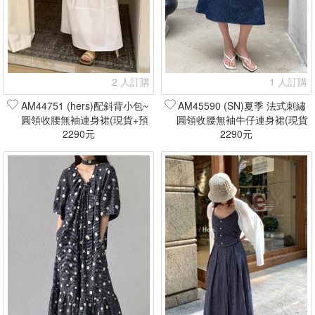
2 人訂購
1 人訂購
AM44751 (hers)配斜背小包~
AM45590 (SN)夏季 法式刺繡
圓領收腰無袖連身裙(現貨+預
圓領收腰無袖牛仔連身裙(現貨
2290元
購)
2290元
+預購)