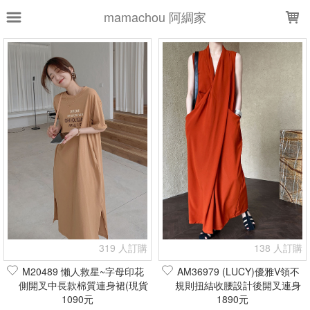
LOADING...
mamachou 阿綢家
上架時間
銷售件數
銷售價格
樣式尺寸篩選
全部樣式
黑
白
杏
灰
藍
綠
粉
咖
米白
卡其
全部尺寸
XS
S
M
L
XL
36
38
40
連身裙
短款
319 人訂購
138 人訂購
現貨商品
M20489 懶人救星~字母印花
AM36979 (LUCY)優雅V領不
側開叉中長款棉質連身裙(現貨
規則扭結收腰設計後開叉連身
篩選
1090元
+預購)
裙(現貨+預購)
1890元