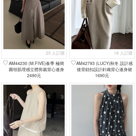
25 人訂購
18 人訂購
AM44230 (M.FIVE)春季 極簡
AM42793 (LUCY)秋冬 設計感
圓領肌理感立體剪裁背心連身
後背鈕扣設計針織背心連身裙
裙(現貨+預購)
2490元
(現貨+預購)
1690元