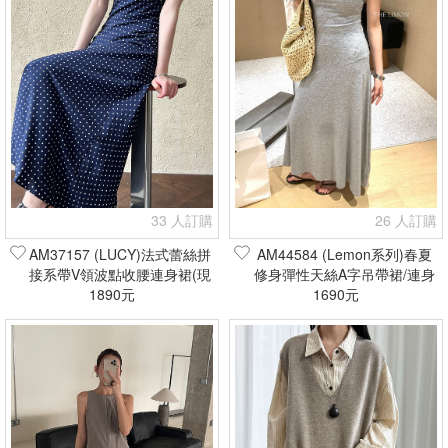
33 人訂購
26 人訂購
AM37157 (LUCY)法式蕾絲拼
AM44584 (Lemon系列)春夏
接系帶V領波點收腰連身裙(現
修身彈性天絲A字吊帶裙/連身
1890元
貨+預購)
裙(現貨+預購)
1690元