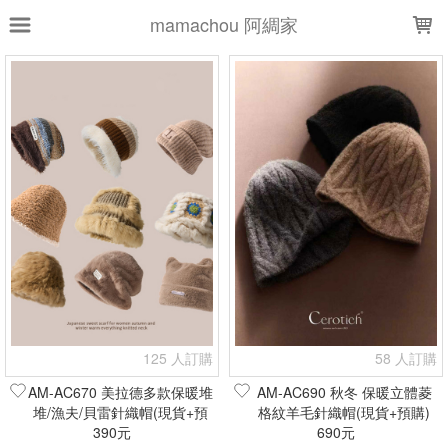
LOADING...
mamachou 阿綢家
上架時間
銷售件數
銷售價格
樣式尺寸篩選
全部樣式
黑
卡其
灰
深灰
米白
米
杏
白
咖
藏青
全部尺寸
現貨商品
篩選
125 人訂購
58 人訂購
AM-AC670 美拉德多款保暖堆
AM-AC690 秋冬 保暖立體菱
堆/漁夫/貝雷針織帽(現貨+預
格紋羊毛針織帽(現貨+預購)
390元
購)
690元