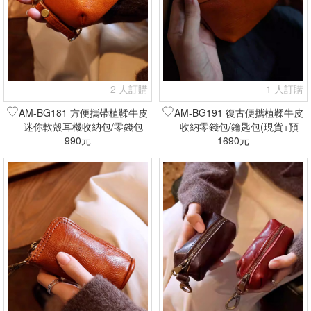
2 人訂購
1 人訂購
AM-BG181 方便攜帶植鞣牛皮
AM-BG191 復古便攜植鞣牛皮
迷你軟殼耳機收納包/零錢包
收納零錢包/鑰匙包(現貨+預
(現貨+預購)
990元
1690元
購)