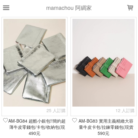
LOADING...
mamachou 阿綢家
上架時間
銷售件數
銷售價格
樣式尺寸篩選
全部樣式
黑
綠
咖啡
酒紅
橙
大紅
灰
粉
棕
墨綠
全部尺寸
現貨商品
篩選
25 人訂購
12 人訂購
AM-BG84 超酷小銀包!!簡約超
AM-BG83 實用主義精緻大容
薄牛皮零錢包/卡包/收納包(現
量牛皮卡包/拉鍊零錢包(現貨
貨+預購)
490元
590元
+預購)