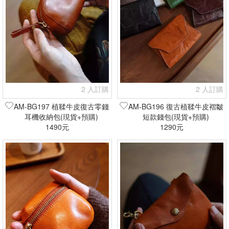
2 人訂購
2 人訂購
AM-BG197 植鞣牛皮復古零錢
AM-BG196 復古植鞣牛皮褶皺
耳機收納包(現貨+預購)
短款錢包(現貨+預購)
1490元
1290元