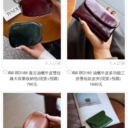
4 人訂購
3 人訂購
AM-BG188 復古油蠟牛皮雙拉
AM-BG190 油蠟牛皮多功能三
鍊大容量收納包(現貨+預購)
折疊短款皮夾(現貨+預購)
790元
1690元