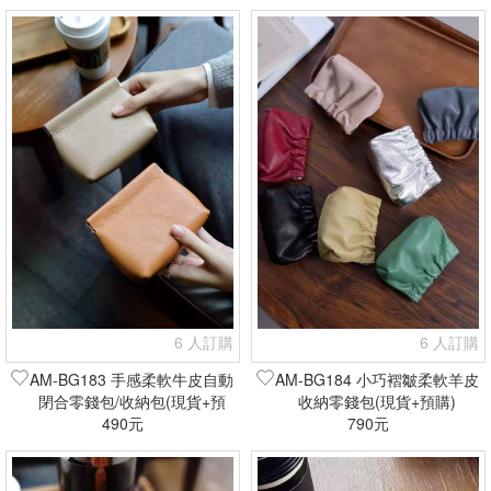
6 人訂購
6 人訂購
AM-BG183 手感柔軟牛皮自動
AM-BG184 小巧褶皺柔軟羊皮
閉合零錢包/收納包(現貨+預
收納零錢包(現貨+預購)
490元
購)
790元