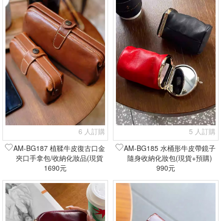
6 人訂購
5 人訂購
AM-BG187 植鞣牛皮復古口金
AM-BG185 水桶形牛皮帶鏡子
夾口手拿包/收納化妝品(現貨
隨身收納化妝包(現貨+預購)
1690元
+預購)
990元