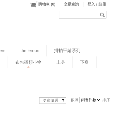
購物車
(
0
)
交易查詢
登入 / 註冊
ers
the lemon
掛拍平鋪系列
新
布包襪類小物
上身
下身
依照
排序
更多篩選