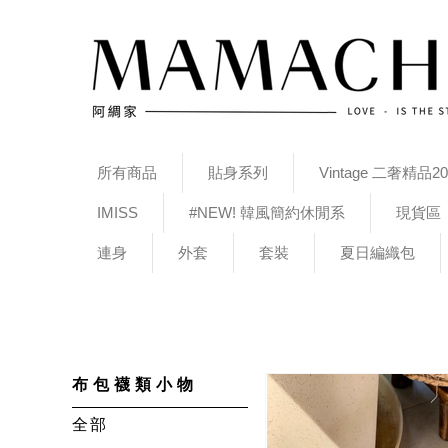
所有商品
貼身系列
Vintage 二奢精品20
IMISS
#NEW! 韓風簡約休閒系
現貨區
連身
外套
套裝
夏日編織包
布包襪類小物
全部