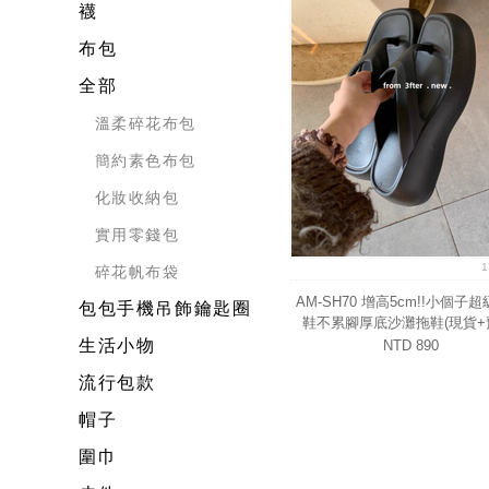
襪
布包
全部
溫柔碎花布包
簡約素色布包
化妝收納包
實用零錢包
碎花帆布袋
AM-SH70 增高5cm!!小個子
包包手機吊飾鑰匙圈
鞋不累腳厚底沙灘拖鞋(現貨+
生活小物
NTD 890
流行包款
帽子
圍巾