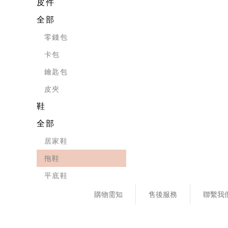
皮件
全部
零錢包
卡包
鑰匙包
皮夾
鞋
全部
居家鞋
拖鞋
平底鞋
購物需知
售後服務
聯繫我