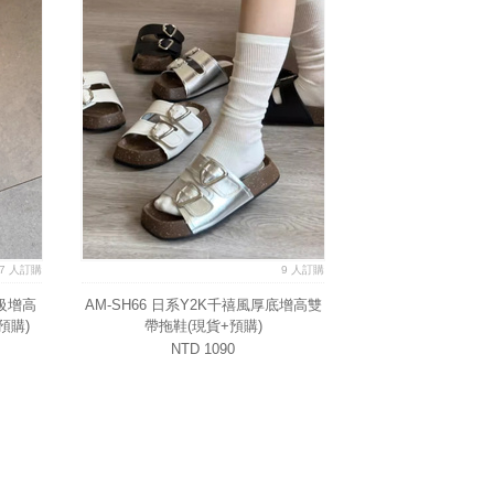
17 人訂購
9 人訂購
超級增高
AM-SH66 日系Y2K千禧風厚底增高雙
預購)
帶拖鞋(現貨+預購)
NTD 1090