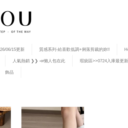
26/06/15更新
質感系列-給喜歡低調+俐落剪裁的妳!!
H
人氣熱銷 ❯❯ 📣懶人包在此
瑕疵區>>0724入庫最更
飾品