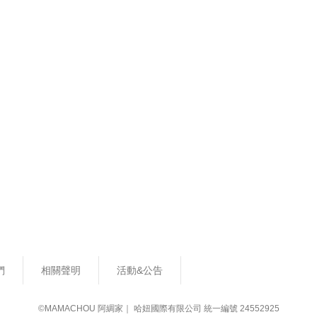
們
相關聲明
活動&公告
©MAMACHOU 阿綢家｜ 哈妞國際有限公司 統一編號 24552925