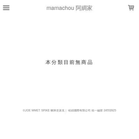
LOADING...
mamachou 阿綢家
上架時間
銷售件數
銷售價格
樣式尺寸篩選
本分類目前無商品
現貨商品
篩選