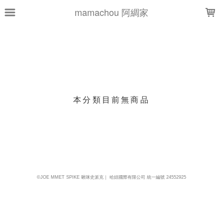
LOADING...
mamachou 阿綢家
上架時間
銷售件數
銷售價格
樣式尺寸篩選
本分類目前無商品
現貨商品
篩選