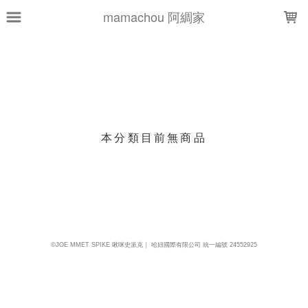
LOADING...
mamachou 阿綢家
上架時間
銷售件數
銷售價格
樣式尺寸篩選
本分類目前無商品
現貨商品
篩選