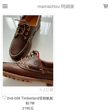
LOADING...
mamachou 阿綢家
上架時間
銷售件數
銷售價格
樣式尺寸篩選
全部樣式
全部尺寸
7W
現貨商品
篩選
0 人訂購
2nd-008 Timberland雷根帆船
鞋7W
2190元