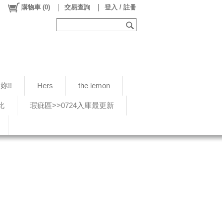
購物車
(
0
)
交易查詢
登入 / 註冊
!!
Hers
the lemon
此
瑕疵區>>0724入庫最更新