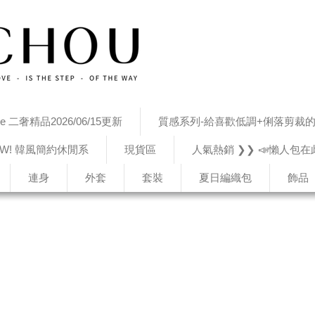
age 二奢精品2026/06/15更新
質感系列-給喜歡低調+俐落剪裁的妳
EW! 韓風簡約休閒系
現貨區
人氣熱銷 ❯❯ 📣懶人包在
連身
外套
套裝
夏日編織包
飾品