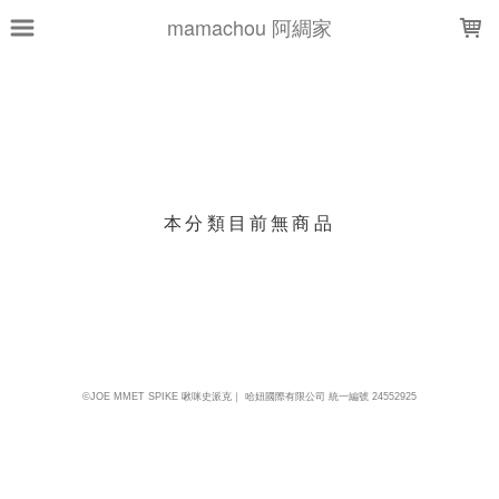
LOADING...
mamachou 阿綢家
上架時間
銷售件數
銷售價格
樣式尺寸篩選
本分類目前無商品
現貨商品
篩選