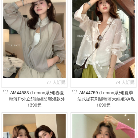
77 人訂購
74 人訂購
AM44583 (Lemon系列)春夏
AM44759 (Lemon系列)夏季
輕薄戶外立領抽繩防曬短款外
法式提花刺繡輕薄天絲襯衫(現
套(現貨+預購)
1390元
1690元
貨+預購)