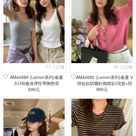
73 人訂購
67 人訂購
AM44589 (Lemon系列)春夏
AM44582 (Lemon系列)春夏 V
大U領修身彈性帶胸墊背
領短款防曬針織開衫(現貨+預
心/bra top(現貨+預購)
690元
990元
購)