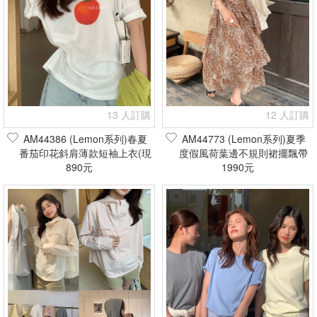
13 人訂購
12 人訂購
AM44386 (Lemon系列)春夏
AM44773 (Lemon系列)夏季
番茄印花斜肩薄款短袖上衣(現
度假風荷葉邊不規則裙擺飄帶
貨+預購)
890元
豹紋吊帶裙/連身裙(現貨+預
1990元
購)