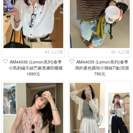
64 人訂購
60 人訂購
AM44036 (Lemon系列)春季
AM44035 (Lemon系列)春季
小馬刺繡天絲苎麻透膚防曬襯
簡約素色圓領小飛袖T恤(現貨
衫(現貨+預購)
1690元
790元
+預購)