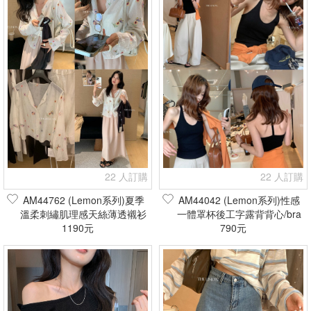
22 人訂購
22 人訂購
AM44762 (Lemon系列)夏季
AM44042 (Lemon系列)性感
溫柔刺繡肌理感天絲薄透襯衫
一體罩杯後工字露背背心/bra
(現貨+預購)
1190元
top(現貨+預購)
790元