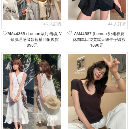
46 人訂購
44 人訂購
AM44365 (Lemon系列)春夏 V
AM44587 (Lemon系列)春夏
領肌理感薄款短袖T恤(現貨
休閒單口袋寬鬆天絲牛仔襯衫
890元
+預購)
(現貨+預購)
1690元