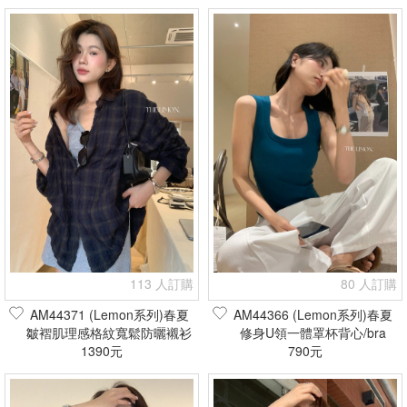
113 人訂購
80 人訂購
AM44371 (Lemon系列)春夏
AM44366 (Lemon系列)春夏
皺褶肌理感格紋寬鬆防曬襯衫
修身U領一體罩杯背心/bra
(現貨+預購)
1390元
top(現貨+預購)
790元