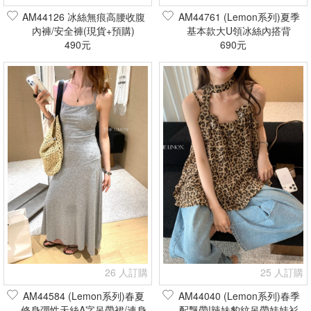
AM44126 冰絲無痕高腰收腹
AM44761 (Lemon系列)夏季
內褲/安全褲(現貨+預購)
基本款大U領冰絲內搭背
490元
心/bratop(現貨+預購)
690元
26 人訂購
25 人訂購
AM44584 (Lemon系列)春夏
AM44040 (Lemon系列)春季
修身彈性天絲A字吊帶裙/連身
配飄帶!辣妹豹紋吊帶娃娃衫