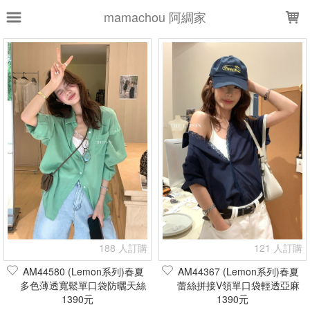
LOADING...
mamachou 阿綢家
上架時間
銷售件數
銷售價格
樣式尺寸篩選
全部樣式
白
黑
杏
藍
粉
灰
花灰
深灰
綠
米白
全部尺寸
S
M
L
XL
2XL
現貨商品
188 人訂購
121 人訂購
篩選
AM44580 (Lemon系列)春夏
AM44367 (Lemon系列)春夏
多色薄透寬鬆單口袋防曬天絲
蕾絲拼接V領單口袋輕透亞麻
襯衫(現貨+預購)
1390元
短袖襯衫(現貨+預購)
1390元