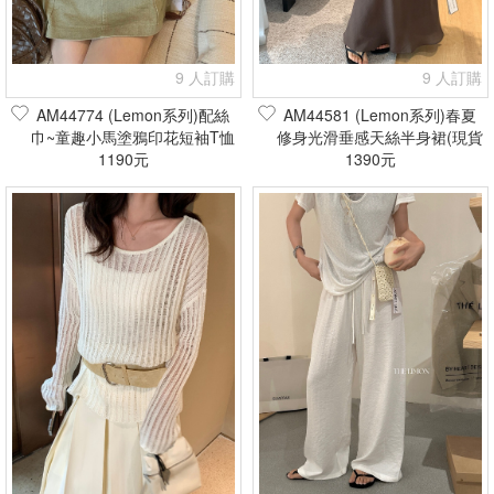
9 人訂購
9 人訂購
AM44774 (Lemon系列)配絲
AM44581 (Lemon系列)春夏
巾~童趣小馬塗鴉印花短袖T恤
修身光滑垂感天絲半身裙(現貨
(現貨+預購)
1190元
1390元
+預購)