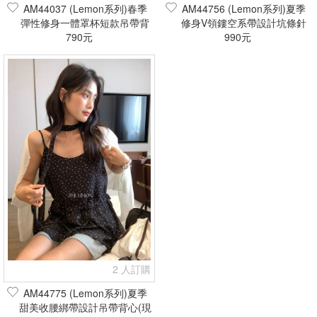
AM44037 (Lemon系列)春季
AM44756 (Lemon系列)夏季
彈性修身一體罩杯短款吊帶背
修身V領鏤空系帶設計坑條針
心/bra top(現貨+預購)
790元
織衫(現貨+預購)
990元
2 人訂購
AM44775 (Lemon系列)夏季
甜美收腰綁帶設計吊帶背心(現