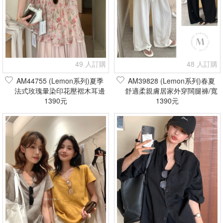
49 人訂購
48 人訂購
AM44755 (Lemon系列)夏季
AM39828 (Lemon系列)春夏
法式玫瑰暈染印花壓褶木耳邊
舒適柔親膚居家外穿闊腿褲/寬
天絲無袖娃娃衫(現貨+預購)
1390元
褲(現貨+預購)
1390元