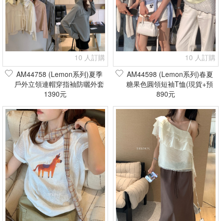
10 人訂購
10 人訂購
AM44758 (Lemon系列)夏季
AM44598 (Lemon系列)春夏
戶外立領連帽穿指袖防曬外套
糖果色圓領短袖T恤(現貨+預
(現貨+預購)
1390元
890元
購)