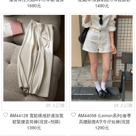
裙(現貨+預購)
1690元
(現貨+預購)
1490元
25 人訂購
24 人訂購
AM44128 寬鬆裸感舒適加寬
AM44058 (Lemon系列)春季
鬆緊腰直筒褲(現貨+預購)
高腰顯瘦A字牛仔短褲(現貨
1390元
1290元
+預購)