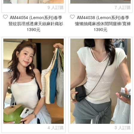
9 人訂購
7 人訂購
AM44054 (Lemon系列)春季
AM44038 (Lemon系列)春季
豎紋肌理感透膚天絲麻針織衫
慵懶抽繩麻感休閒闊腿褲/寬褲
(現貨+預購)
1390元
(現貨+預購)
1390元
4 人訂購
3 人訂購