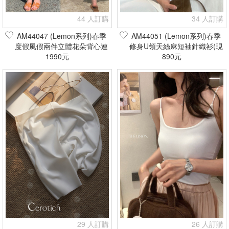
44 人訂購
34 人訂購
AM44047 (Lemon系列)春季
AM44051 (Lemon系列)春季
度假風假兩件立體花朵背心連
修身U領天絲麻短袖針織衫(現
身裙(現貨+預購)
1990元
貨+預購)
890元
29 人訂購
26 人訂購