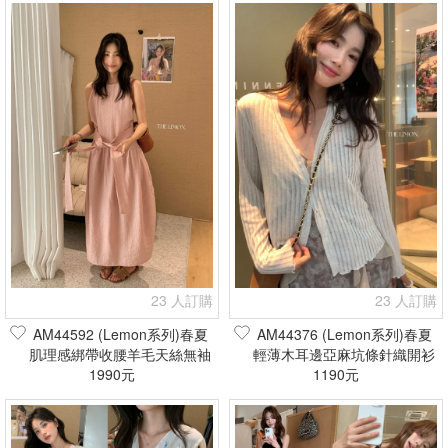
23 人訂購
23 人訂購
AM44592 (Lemon系列)春夏
AM44376 (Lemon系列)春夏
肌理感綁帶收腰羊毛天絲無袖
輕薄木耳邊亞麻坑條針織開衫
連身裙(現貨+預購)
1990元
(現貨+預購)
1190元