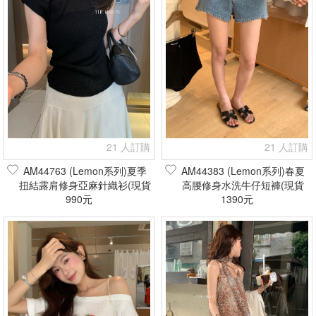
21 人訂購
21 人訂購
AM44763 (Lemon系列)夏季
AM44383 (Lemon系列)春夏
扭結露肩修身亞麻針織衫(現貨
高腰修身水洗牛仔短褲(現貨
990元
+預購)
1390元
+預購)