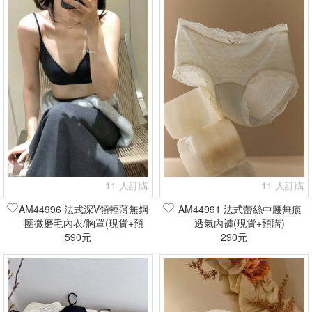
11 人訂購
11 人訂購
AM44996 法式深V領輕薄無鋼
AM44991 法式蕾絲中腰無痕
圈微磨毛內衣/胸罩(現貨+預
透氣內褲(現貨+預購)
590元
購)
290元