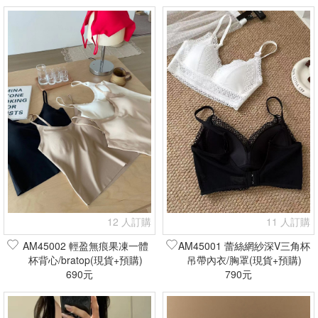
12 人訂購
11 人訂購
AM45002 輕盈無痕果凍一體
AM45001 蕾絲網紗深V三角杯
杯背心/bratop(現貨+預購)
吊帶內衣/胸罩(現貨+預購)
690元
790元