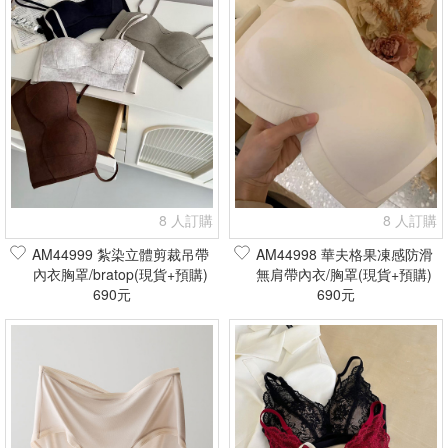
8 人訂購
8 人訂購
AM44999 紮染立體剪裁吊帶
AM44998 華夫格果凍感防滑
內衣胸罩/bratop(現貨+預購)
無肩帶內衣/胸罩(現貨+預購)
690元
690元