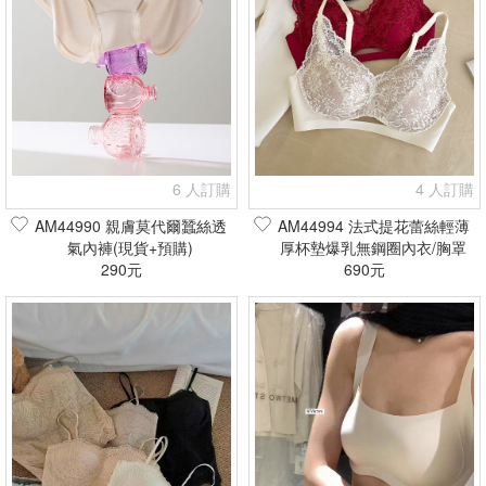
6 人訂購
4 人訂購
AM44990 親膚莫代爾蠶絲透
AM44994 法式提花蕾絲輕薄
氣內褲(現貨+預購)
厚杯墊爆乳無鋼圈內衣/胸罩
290元
(現貨+預購)
690元