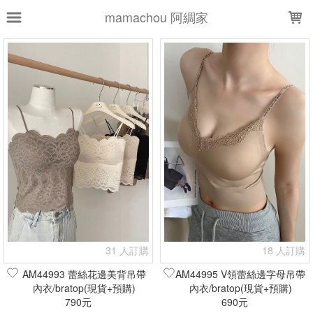
LOADING...
mamachou 阿綢家
上架時間
銷售件數
銷售價格
樣式尺寸篩選
全部樣式
黑
白
膚
米白
奶白
奶膚
咖啡
粉膚
棕
棗紅
全部尺寸
S
M
L
XL
2XL
32/70AB
34/75AB
36/80AB
38/85AB
現貨商品
31 人訂購
18 人訂購
篩選
AM44993 蕾絲花邊美背吊帶
AM44995 V領蕾絲邊字母吊帶
內衣/bratop(現貨+預購)
內衣/bratop(現貨+預購)
790元
690元