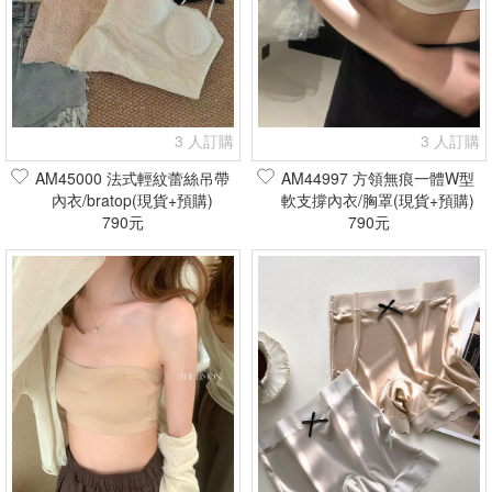
3 人訂購
3 人訂購
AM45000 法式輕紋蕾絲吊帶
AM44997 方領無痕一體W型
內衣/bratop(現貨+預購)
軟支撐內衣/胸罩(現貨+預購)
790元
790元