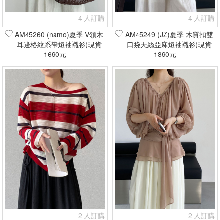
4 人訂購
4 人訂購
AM45260 (namo)夏季 V領木
AM45249 (JZ)夏季 木質扣雙
耳邊格紋系帶短袖襯衫(現貨
口袋天絲亞麻短袖襯衫(現貨
1690元
+預購)
1890元
+預購)
2 人訂購
2 人訂購