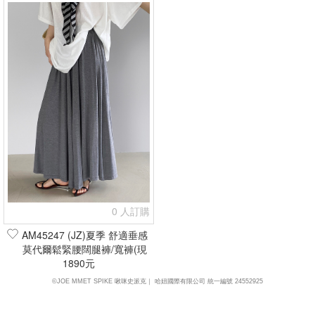
0 人訂購
AM45247 (JZ)夏季 舒適垂感
莫代爾鬆緊腰闊腿褲/寬褲(現
1890元
貨+預購)