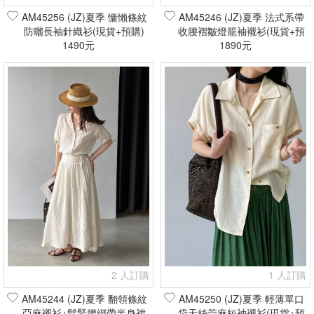
AM45256 (JZ)夏季 慵懶條紋
AM45246 (JZ)夏季 法式系帶
防曬長袖針織衫(現貨+預購)
收腰褶皺燈籠袖襯衫(現貨+預
1490元
1890元
購)
2 人訂購
1 人訂購
AM45244 (JZ)夏季 翻領條紋
AM45250 (JZ)夏季 輕薄單口
亞麻襯衫+鬆緊腰綁帶半身裙
袋天絲苧麻短袖襯衫(現貨+預