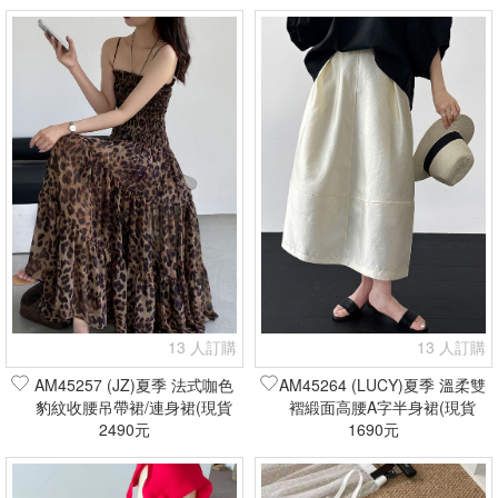
13 人訂購
13 人訂購
AM45257 (JZ)夏季 法式咖色
AM45264 (LUCY)夏季 溫柔雙
豹紋收腰吊帶裙/連身裙(現貨
褶緞面高腰A字半身裙(現貨
2490元
+預購)
1690元
+預購)