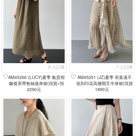
8 人訂購
7 人訂購
AM45266 (LUCY)夏季 氣質褶
AM45251 (JZ)夏季 荷葉邊不
皺後系帶無袖連身裙(現貨+預
規則印花高腰開叉半身裙(現貨
2290元
購)
1890元
+預購)