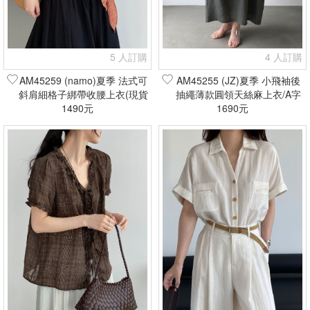
5 人訂購
4 人訂購
AM45259 (namo)夏季 法式可
AM45255 (JZ)夏季 小飛袖後
斜肩細格子綁帶收腰上衣(現貨
抽繩薄款圓領天絲麻上衣/A字
1490元
+預購)
半身裙(現貨+預購)
1690元