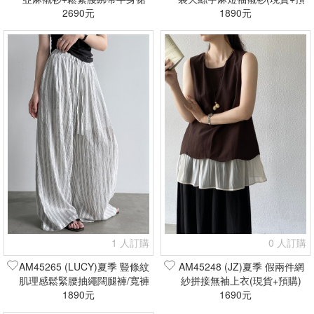
套裝(現貨+預購)
2690元
1890元
購)
1 人訂購
0 人訂購
AM45265 (LUCY)夏季 豎條紋
AM45248 (JZ)夏季 假兩件網
肌理感鬆緊腰抽繩闊腿褲/寬褲
紗拼接無袖上衣(現貨+預購)
(現貨+預購)
1890元
1690元