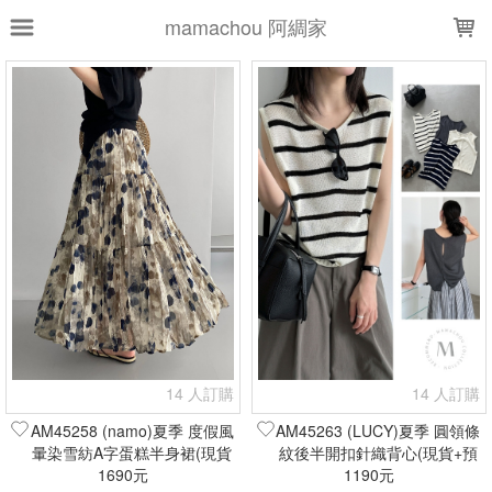
LOADING...
mamachou 阿綢家
上架時間
銷售件數
銷售價格
樣式尺寸篩選
全部樣式
黑
白
紅
酒紅
奶白
奶膚
奶咖
米白
米杏
粉
全部尺寸
S
M
L
XL
現貨商品
篩選
14 人訂購
14 人訂購
AM45258 (namo)夏季 度假風
AM45263 (LUCY)夏季 圓領條
暈染雪紡A字蛋糕半身裙(現貨
紋後半開扣針織背心(現貨+預
1690元
+預購)
1190元
購)