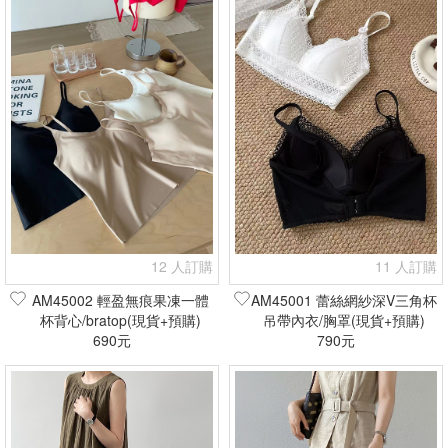
12 人訂購
11 人訂購
AM45002 輕盈無痕果凍一體
AM45001 蕾絲網紗深V三角杯
杯背心/bratop(現貨+預購)
吊帶內衣/胸罩(現貨+預購)
690元
790元