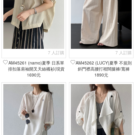
7 人訂購
7 人訂購
AM45261 (namo)夏季 日系單
AM45262 (LUCY)夏季 不規則
排扣落肩袖開叉天絲襯衫(現貨
斜門襟高腰打褶闊腿褲/寬褲
1690元
+預購)
(現貨+預購)
1890元