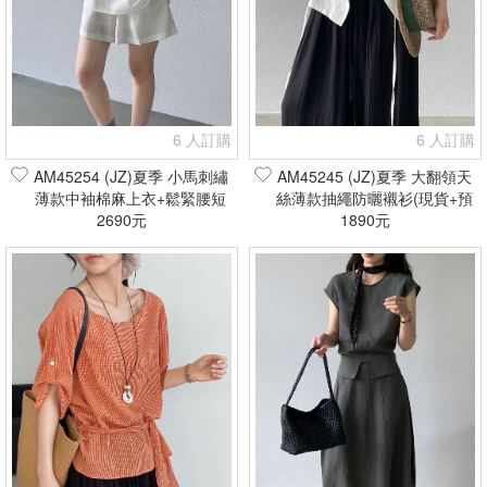
6 人訂購
6 人訂購
AM45254 (JZ)夏季 小馬刺繡
AM45245 (JZ)夏季 大翻領天
薄款中袖棉麻上衣+鬆緊腰短
絲薄款抽繩防曬襯衫(現貨+預
褲套裝(現貨+預購)
2690元
1890元
購)