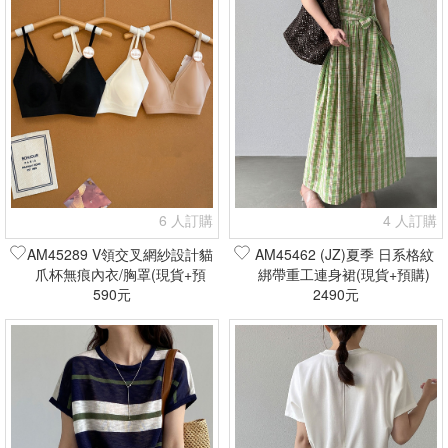
6 人訂購
4 人訂購
AM45289 V領交叉網紗設計貓
AM45462 (JZ)夏季 日系格紋
爪杯無痕內衣/胸罩(現貨+預
綁帶重工連身裙(現貨+預購)
590元
購)
2490元