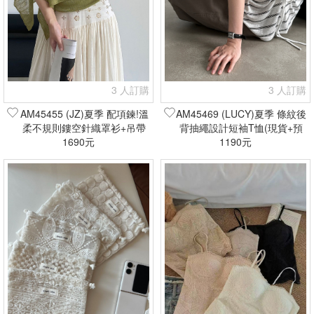
3 人訂購
3 人訂購
AM45455 (JZ)夏季 配項鍊!溫
AM45469 (LUCY)夏季 條紋後
柔不規則鏤空針織罩衫+吊帶
背抽繩設計短袖T恤(現貨+預
上衣套裝(現貨+預購)
1690元
1190元
購)