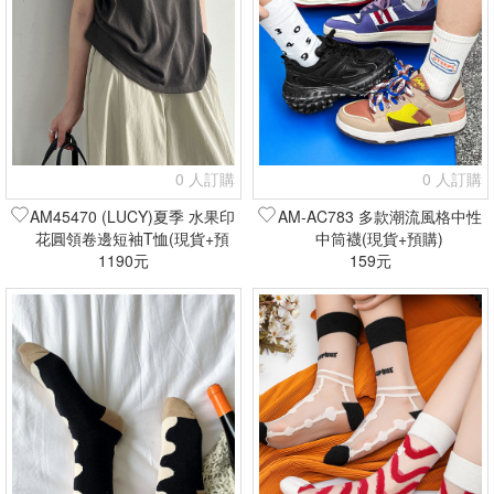
0 人訂購
0 人訂購
AM45470 (LUCY)夏季 水果印
AM-AC783 多款潮流風格中性
花圓領卷邊短袖T恤(現貨+預
中筒襪(現貨+預購)
1190元
購)
159元