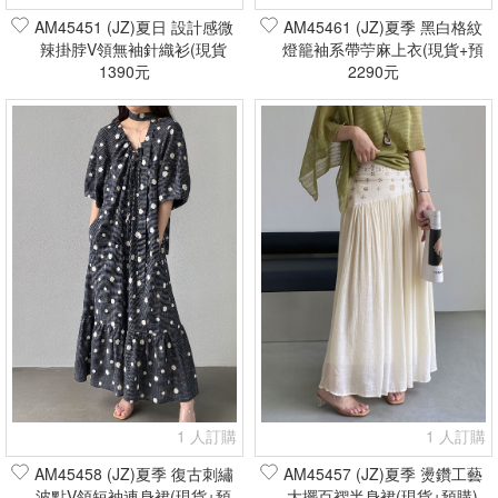
AM45451 (JZ)夏日 設計感微
AM45461 (JZ)夏季 黑白格紋
辣掛脖V領無袖針織衫(現貨
燈籠袖系帶苧麻上衣(現貨+預
1390元
+預購)
2290元
購)
1 人訂購
1 人訂購
AM45458 (JZ)夏季 復古刺繡
AM45457 (JZ)夏季 燙鑽工藝
波點V領短袖連身裙(現貨+預
大擺百褶半身裙(現貨+預購)