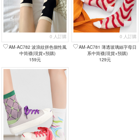
0 人訂購
0 人訂購
AM-AC782 波浪紋拼色個性風
AM-AC781 薄透玻璃絲字母日
中筒襪(現貨+預購)
系中筒襪(現貨+預購)
159元
129元