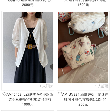
2690元
購)
1690元
1 人訂購
1 人訂購
AM45452 (JZ)夏季 V領薄款微
AM-BG224 絎縫夾棉可愛迷你
透苧麻長袖開衫(現貨+預購)
吐司耳機包/零錢包(現貨+預
1990元
250元
購)