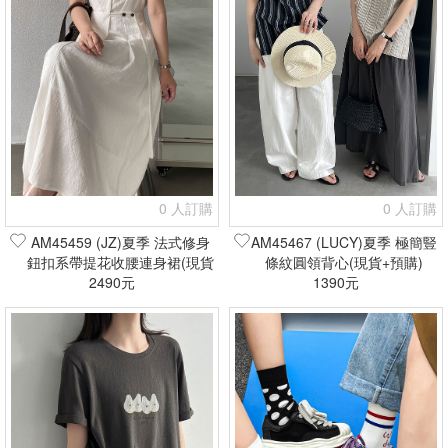
0 人訂購
0 人訂購
AM45459 (JZ)夏季 法式修身
AM45467 (LUCY)夏季 極簡豎
鈕扣系帶提花收腰連身裙(現貨
條紋圓領背心(現貨+預購)
2490元
+預購)
1390元