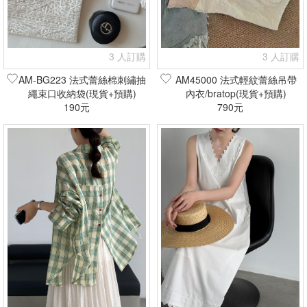
3 人訂購
3 人訂購
AM-BG223 法式蕾絲棉刺繡抽
AM45000 法式輕紋蕾絲吊帶
繩束口收納袋(現貨+預購)
內衣/bratop(現貨+預購)
190元
790元