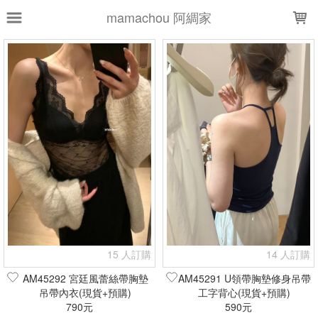
LOADING...
mamachou 阿綢家
上架時間
銷售件數
銷售價格
樣式尺寸篩選
全部樣式
黑
白
膚
米白
奶白
灰綠
杏
香檳
香檳白
粉
全部尺寸
S
M
L
XL
F+
現貨商品
15 人訂購
14 人訂購
篩選
AM45292 宮廷風蕾絲帶胸墊
AM45291 U領帶胸墊修身吊帶
吊帶內衣(現貨+預購)
工字背心(現貨+預購)
790元
590元