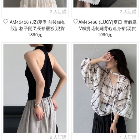
2 人訂購
2 人訂購
AM45456 (JZ)夏季 前後鈕扣
AM45466 (LUCY)夏日 度假風
設計格子開叉長袖襯衫(現貨
V領提花刺繡背心連身裙(現貨
1890元
+預購)
1990元
+預購)
2 人訂購
1 人訂購