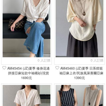
0 人訂購
0 人訂購
AM45454 (JZ)夏季 修身花邊
AM45460 (JZ)夏季 日系燈籠
拼接亞麻短款中袖襯衫(現貨
袖亞麻上衣/民族風萊賽爾亞麻
1690元
+預購)
半身裙(現貨+預購)
1390元