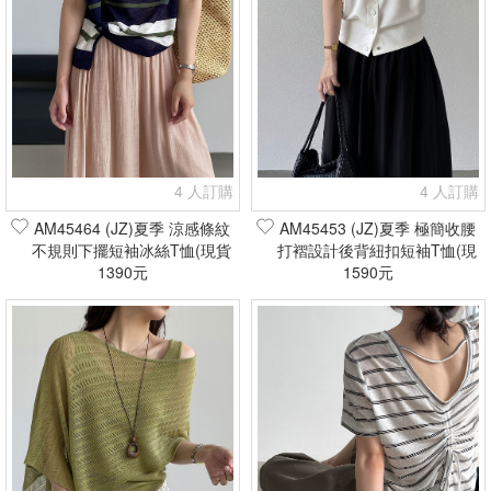
4 人訂購
4 人訂購
AM45464 (JZ)夏季 涼感條紋
AM45453 (JZ)夏季 極簡收腰
不規則下擺短袖冰絲T恤(現貨
打褶設計後背紐扣短袖T恤(現
1390元
+預購)
1590元
貨+預購)