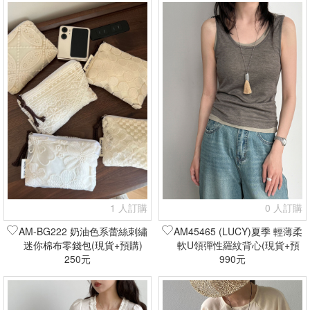
1 人訂購
0 人訂購
AM-BG222 奶油色系蕾絲刺繡
AM45465 (LUCY)夏季 輕薄柔
迷你棉布零錢包(現貨+預購)
軟U領彈性羅紋背心(現貨+預
250元
990元
購)