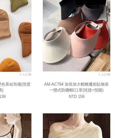
2 人訂購
2 人訂購
基礎色系短筒襪(現貨
AM-AC794 加長加大帽檐魔術貼無痕
購)
一體式防曬帽/口罩(現貨+預購)
139
NTD 159