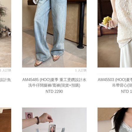
1 人訂購
1 人訂購
切設計魚
AM45485 (HOO)夏季 重工燙鑽設計水
AM45503 (HOO
洗牛仔闊腿褲/寬褲(現貨+預購)
吊帶背心(現
NTD 2290
NTD 1