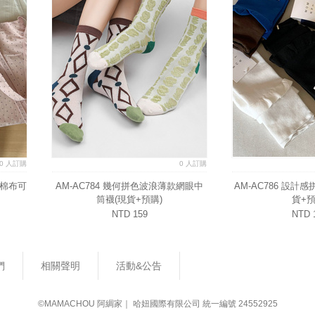
0 人訂購
0 人訂購
紋棉布可
AM-AC784 幾何拼色波浪薄款網眼中
AM-AC786 設計
筒襪(現貨+預購)
貨+預
NTD 159
NTD 
們
相關聲明
活動&公告
©MAMACHOU 阿綢家｜ 哈妞國際有限公司 統一編號 24552925