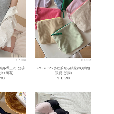
1 人訂購
0 人訂購
蝴蝶結吊帶上衣+短褲
AM-BG225 多巴胺燈芯絨拉鍊收納包
貨+預購)
(現貨+預購)
790
NTD 290