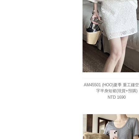
AM45501 (HOO)夏季 重工鏤
字半身短裙(現貨+預購)
NTD 1690