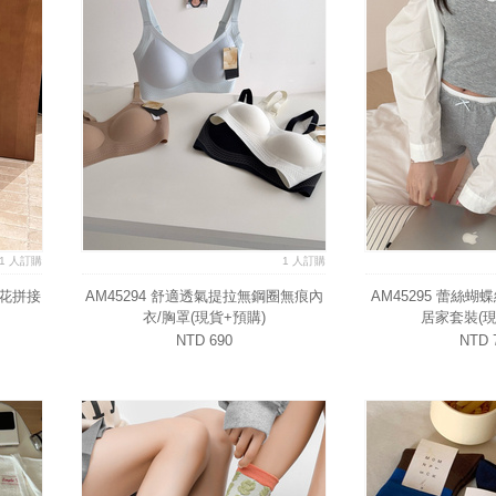
1 人訂購
1 人訂購
印花拼接
AM45294 舒適透氣提拉無鋼圈無痕內
AM45295 蕾絲
衣/胸罩(現貨+預購)
居家套裝(現
NTD 690
NTD 