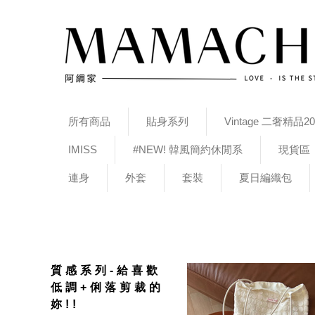
所有商品
貼身系列
Vintage 二奢精品20
IMISS
#NEW! 韓風簡約休閒系
現貨區
連身
外套
套裝
夏日編織包
質感系列-給喜歡
低調+俐落剪裁的
妳!!