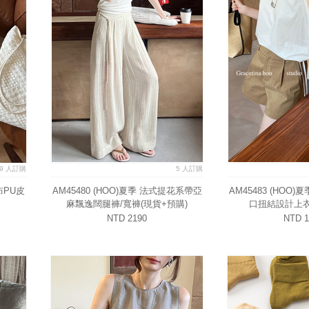
9 人訂購
5 人訂購
布PU皮
AM45480 (HOO)夏季 法式提花系帶亞
AM45483 (HOO
麻飄逸闊腿褲/寬褲(現貨+預購)
口扭結設計上衣
NTD 2190
NTD 1