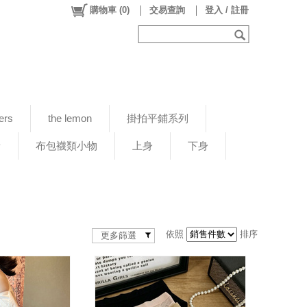
購物車
(
0
)
交易查詢
登入 / 註冊
ers
the lemon
掛拍平鋪系列
新
布包襪類小物
上身
下身
依照
排序
更多篩選