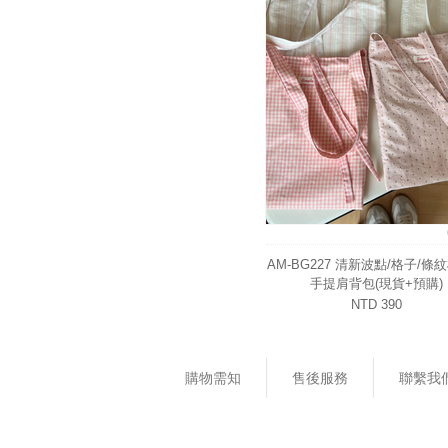
AM-BG227 清新波點/格子/條
手提肩背包(現貨+預購)
NTD 390
購物需知
售後服務
聯繫我