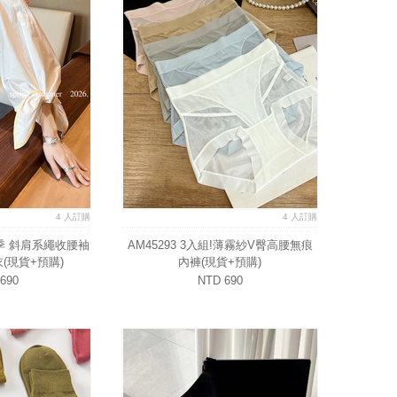
4 人訂購
4 人訂購
)夏季 斜肩系繩收腰袖
AM45293 3入組!薄霧紗V臀高腰無痕
(現貨+預購)
內褲(現貨+預購)
690
NTD 690