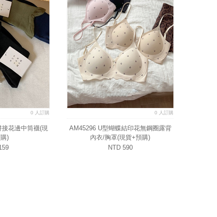
0 人訂購
0 人訂購
感拼接花邊中筒襪(現
AM45296 U型蝴蝶結印花無鋼圈露背
購)
內衣/胸罩(現貨+預購)
159
NTD 590