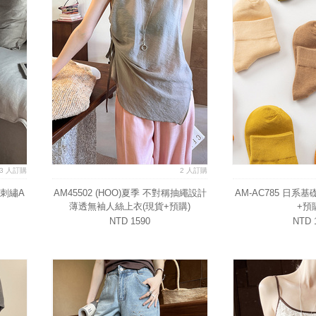
3 人訂購
2 人訂購
空刺繡A
AM45502 (HOO)夏季 不對稱抽繩設計
AM-AC785 日系
薄透無袖人絲上衣(現貨+預購)
+預
NTD 1590
NTD 