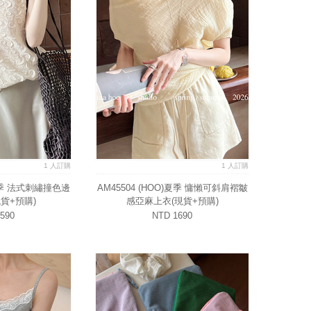
1 人訂購
1 人訂購
)夏季 法式刺繡撞色邊
AM45504 (HOO)夏季 慵懶可斜肩褶皺
貨+預購)
感亞麻上衣(現貨+預購)
590
NTD 1690