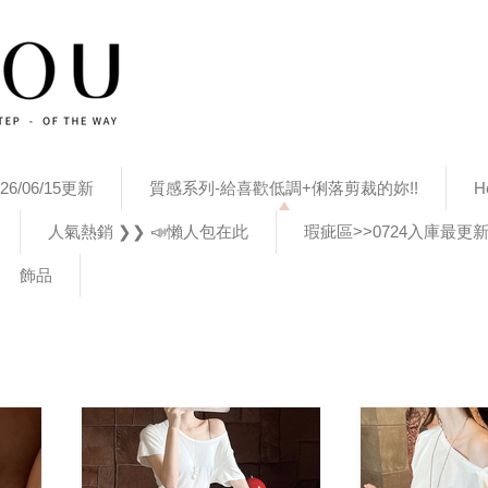
26/06/15更新
質感系列-給喜歡低調+俐落剪裁的妳!!
H
人氣熱銷 ❯❯ 📣懶人包在此
瑕疵區>>0724入庫最更
飾品