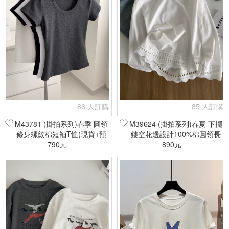
86 人訂購
85 人訂購
M43781 (掛拍系列)春季 圓領
M39624 (掛拍系列)春夏 下擺
修身螺紋棉短袖T恤(現貨+預
鏤空花邊設計100%棉圓領長
790元
購)
袖T恤(現貨+預購)
890元