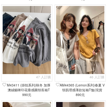
47 人訂購
46 人訂購
M43411 (掛拍系列)秋冬 加厚
AM44365 (Lemon系列)春夏 V
澳絨貓咪印花垂感圓領長袖T
領肌理感薄款短袖T恤(現貨
恤(現貨+預購)
990元
890元
+預購)