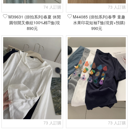
74 人訂購
73 人訂購
M39631 (掛拍系列)春夏 休閒
M44085 (掛拍系列)春季 童趣
圓領開叉條紋100%棉T恤(現
水果印花短袖T恤(現貨+預購)
貨+預購)
890元
990元
73 人訂購
73 人訂購