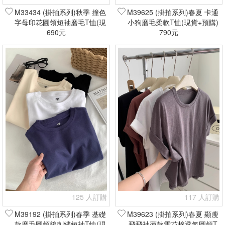
M33434 (掛拍系列)秋季 撞色
M39625 (掛拍系列)春夏 卡通
字母印花圓領短袖磨毛T恤(現
小狗磨毛柔軟T恤(現貨+預購)
貨+預購)
690元
790元
125 人訂購
117 人訂購
M39192 (掛拍系列)春季 基礎
M39623 (掛拍系列)春夏 顯瘦
款磨毛圓領後刺繡短袖T恤(現
飛飛袖薄款雪花棉透氣圓領T