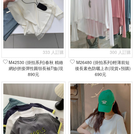
333 人訂購
300 人訂購
M42530 (掛拍系列)春秋 精緻
M26480 (掛拍系列)輕薄前短
網紗拼接彈性圓領長袖T恤(現
後長素色防曬上衣(現貨+預購)
貨+預購)
890元
690元