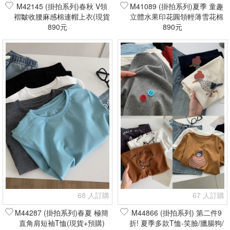
M42145 (掛拍系列)春秋 V領
M41089 (掛拍系列)夏季 童趣
褶皺收腰麻感棉連帽上衣(現貨
立體水果印花圓領輕薄雪花棉
890元
+預購)
TEE(現貨+預購)
890元
68 人訂購
67 人訂購
M44287 (掛拍系列)春夏 極簡
M44866 (掛拍系列) 第二件9
直角肩短袖T恤(現貨+預購)
折! 夏季多款T恤-笑臉/臘腸狗/