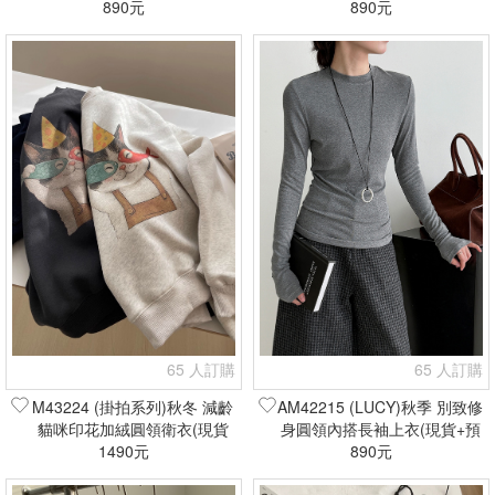
890元
鴨子/卡通刺繡(現貨+預購)
890元
65 人訂購
65 人訂購
M43224 (掛拍系列)秋冬 減齡
AM42215 (LUCY)秋季 別致修
貓咪印花加絨圓領衛衣(現貨
身圓領內搭長袖上衣(現貨+預
1490元
+預購)
890元
購)