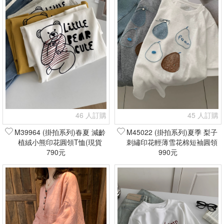
46 人訂購
45 人訂購
M39964 (掛拍系列)春夏 減齡
M45022 (掛拍系列)夏季 梨子
植絨小熊印花圓領T恤(現貨
刺繡印花輕薄雪花棉短袖圓領
790元
+預購)
T恤(現貨+預購)
990元