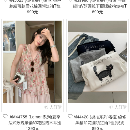
M45023 (掛拍系列)夏季 茶杯
M39960 (掛拍系列)春夏 半開
刺繡薄款雪花棉圓領短袖T恤
紐扣V領圓弧下擺螺紋棉短袖T
(現貨+預購)
990元
恤(現貨+預購)
890元
49 人訂購
47 人訂購
AM44755 (Lemon系列)夏季
M44426 (掛拍系列)春夏 線條
法式玫瑰暈染印花壓褶木耳邊
黑貓印花圓領短袖T恤(現貨
天絲無袖娃娃衫(現貨+預購)
1390元
890元
+預購)