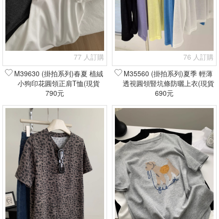
77 人訂購
76 人訂購
M39630 (掛拍系列)春夏 植絨
M35560 (掛拍系列)夏季 輕薄
小狗印花圓領正肩T恤(現貨
透視圓領豎坑條防曬上衣(現貨
790元
+預購)
690元
+預購)