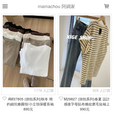
LOADING...
mamachou 阿綢家
上架時間
銷售件數
銷售價格
樣式尺寸篩選
全部樣式
白
黑
灰
杏
藍
粉
深灰
米白
綠
紫
全部尺寸
S
M
L
XL
36
38
40
上衣
連身裙
現貨商品
1176 人訂購
928 人訂購
篩選
AM37805 (掛拍系列)秋冬 簡
M29827 (掛拍系列)春夏 設計
約細坑條圓領/小立領保暖長袖
感後字母貼布條紋磨毛短袖上
上衣(現貨+預購)
890元
衣(現貨+預購)
990元