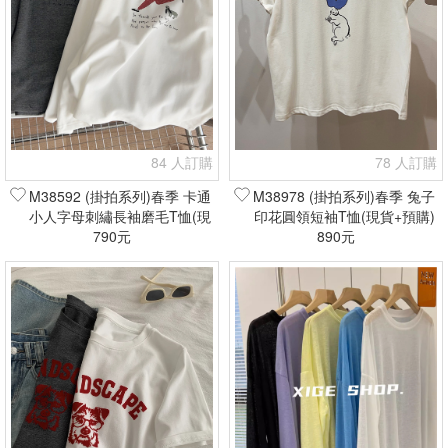
84 人訂購
78 人訂購
M38592 (掛拍系列)春季 卡通
M38978 (掛拍系列)春季 兔子
小人字母刺繡長袖磨毛T恤(現
印花圓領短袖T恤(現貨+預購)
貨+預購)
790元
890元