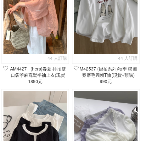
44 人訂購
44 人訂購
AM44271 (hers)春夏 排扣雙
M42537 (掛拍系列)秋季 熊圖
口袋苧麻寬鬆半袖上衣(現貨
案磨毛圓領T恤(現貨+預購)
1890元
+預購)
990元