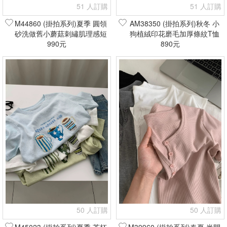
51 人訂購
51 人訂購
M44860 (掛拍系列)夏季 圓領
AM38350 (掛拍系列)秋冬 小
砂洗做舊小蘑菇刺繡肌理感短
狗植絨印花磨毛加厚條紋T恤
袖T恤(現貨+預購)
990元
(現貨+預購)
890元
50 人訂購
50 人訂購