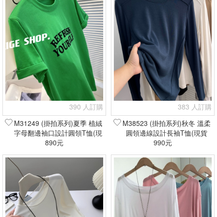
390 人訂購
383 人訂購
M31249 (掛拍系列)夏季 植絨
M38523 (掛拍系列)秋冬 溫柔
字母翻邊袖口設計圓領T恤(現
圓領邊線設計長袖T恤(現貨
貨+預購)
890元
990元
+預購)