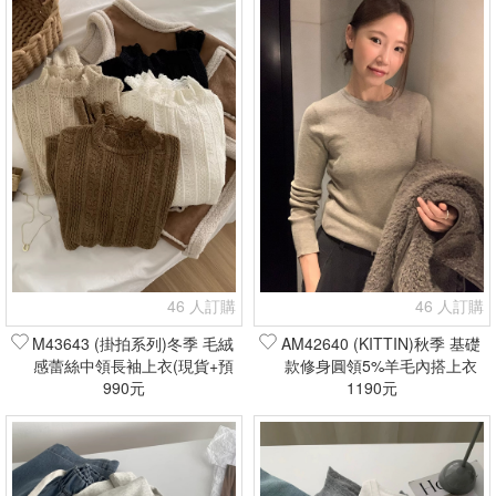
46 人訂購
46 人訂購
M43643 (掛拍系列)冬季 毛絨
AM42640 (KITTIN)秋季 基礎
感蕾絲中領長袖上衣(現貨+預
款修身圓領5%羊毛內搭上衣
990元
購)
(現貨+預購)
1190元