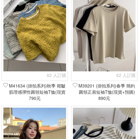
62 人訂購
62 人訂購
M41634 (掛拍系列)秋季 褶皺
M39201 (掛拍系列)春季 簡約
肌理感彈性圓領短袖T恤(現貨
圓領正肩短袖T恤(現貨+預購)
790元
+預購)
890元