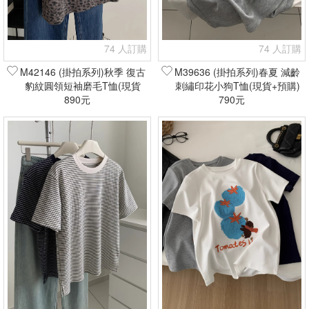
74 人訂購
74 人訂購
M42146 (掛拍系列)秋季 復古
M39636 (掛拍系列)春夏 減齡
豹紋圓領短袖磨毛T恤(現貨
刺繡印花小狗T恤(現貨+預購)
890元
+預購)
790元