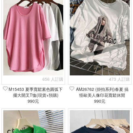
656 人訂購
473 人訂購
M15453 夏季寬鬆素色圓弧下
AM26762 (掛拍系列)春夏 搞
擺大開叉T恤(現貨+預購)
怪歐美人像印花寬鬆休閒
990元
TEE(現貨+預購)
990元