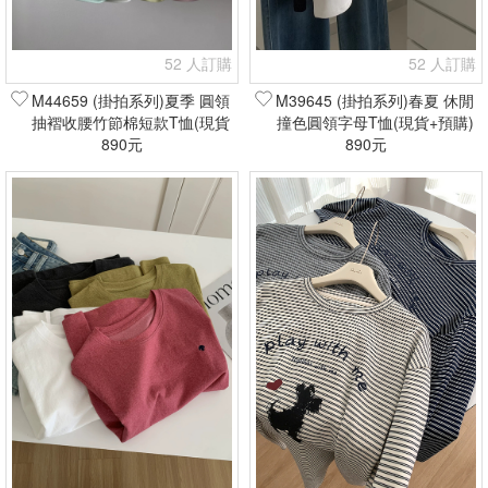
52 人訂購
52 人訂購
M44659 (掛拍系列)夏季 圓領
M39645 (掛拍系列)春夏 休閒
抽褶收腰竹節棉短款T恤(現貨
撞色圓領字母T恤(現貨+預購)
890元
+預購)
890元