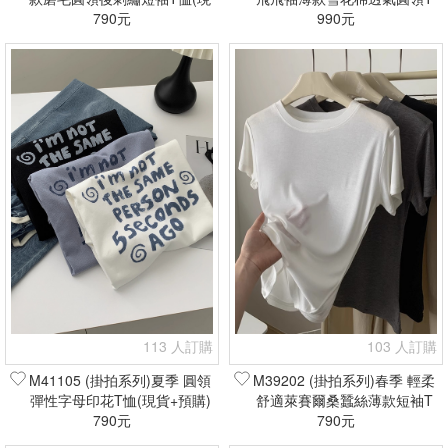
貨+預購)
790元
恤(現貨+預購)
990元
113 人訂購
103 人訂購
M41105 (掛拍系列)夏季 圓領
M39202 (掛拍系列)春季 輕柔
彈性字母印花T恤(現貨+預購)
舒適萊賽爾桑蠶絲薄款短袖T
790元
恤(現貨+預購)
790元