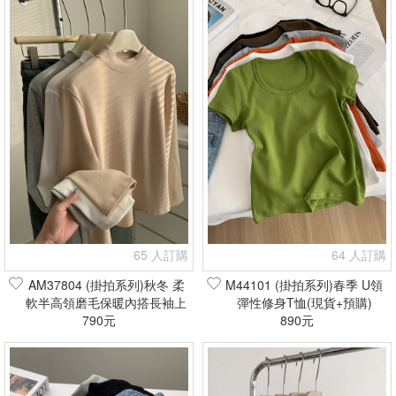
65 人訂購
64 人訂購
AM37804 (掛拍系列)秋冬 柔
M44101 (掛拍系列)春季 U領
軟半高領磨毛保暖內搭長袖上
彈性修身T恤(現貨+預購)
衣(現貨+預購)
790元
890元