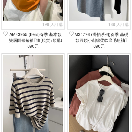
196 人訂購
189 人訂購
AM43955 (hers)春季 基本款
M34776 (掛拍系列)春季 基礎
雙層圓領短袖T恤(現貨+預購)
款圓領小刺繡柔軟磨毛短袖T
890元
恤(現貨+預購)
890元