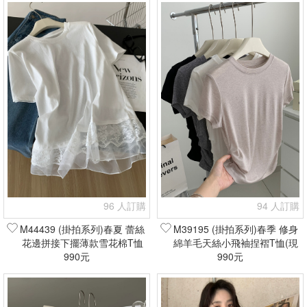
96 人訂購
94 人訂購
M44439 (掛拍系列)春夏 蕾絲
M39195 (掛拍系列)春季 修身
花邊拼接下擺薄款雪花棉T恤
綿羊毛天絲小飛袖捏褶T恤(現
(現貨+預購)
990元
貨+預購)
990元