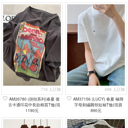
716 人訂購
696 人訂購
AM26780 (掛拍系列)春夏 復
AM37156 (LUCY) 春夏 極簡
古卡通印花中長款棉質T恤(現
字母刺繡圓領短袖T恤(現貨
1190元
貨+預購)
890元
+預購)