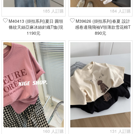
185 人訂購
184 人訂購
M40413 (掛拍系列)夏日 圓領
M39626 (掛拍系列)春夏 設計
條紋天絲亞麻冰絲針織T恤(現
感卷邊飛飛袖V領薄款雪花棉T
1190元
貨+預購)
恤(現貨+預購)
890元
160 人訂購
131 人訂購