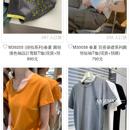
287 人訂購
228 人訂購
M39205 (掛拍系列)春夏 圓領
M30058 春夏 百搭基礎系列圓
撞色袖設計寬鬆T恤(現貨+預
領短袖T恤(現貨+預購)
890元
購)
790元