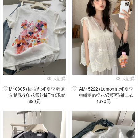
89 人訂購
88 人訂購
M40805 (掛拍系列)夏季 輕薄
AM45222 (Lemon系列)夏季
立體珠花印花雪花棉T恤(現貨
精緻蕾絲提花V領飛飛袖上衣
890元
+預購)
(現貨+預購)
1390元