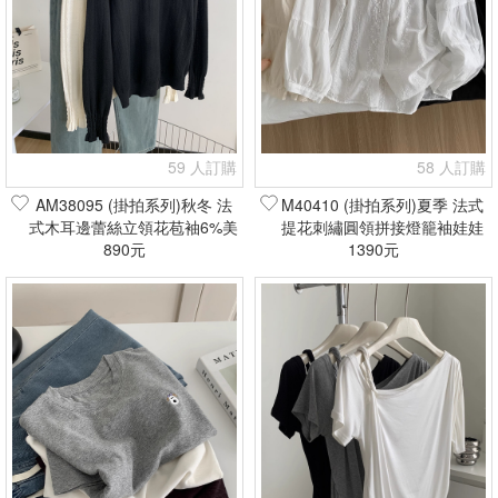
59 人訂購
58 人訂購
AM38095 (掛拍系列)秋冬 法
M40410 (掛拍系列)夏季 法式
式木耳邊蕾絲立領花苞袖6%美
提花刺繡圓領拼接燈籠袖娃娃
麗諾羊毛上衣(現貨+預購)
890元
衫(現貨+預購)
1390元