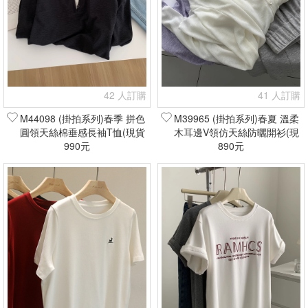
42 人訂購
41 人訂購
M44098 (掛拍系列)春季 拼色
M39965 (掛拍系列)春夏 溫柔
圓領天絲棉垂感長袖T恤(現貨
木耳邊V領仿天絲防曬開衫(現
990元
+預購)
貨+預購)
890元