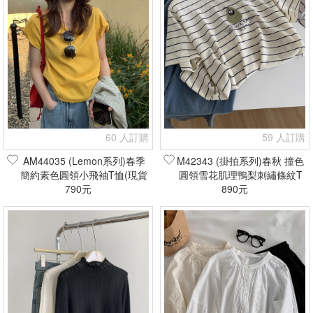
60 人訂購
59 人訂購
AM44035 (Lemon系列)春季
M42343 (掛拍系列)春秋 撞色
簡約素色圓領小飛袖T恤(現貨
圓領雪花肌理鴨梨刺繡條紋T
790元
+預購)
恤(現貨+預購)
890元