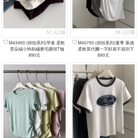
57 人訂購
55 人訂購
M43493 (掛拍系列)早春 柔軟
M40793 (掛拍系列)夏季 垂感
雲朵絨小狗刺繡磨毛圓領T恤
柔軟莫代爾一字斜肩不規則下
(現貨+預購)
890元
擺T恤(現貨+預購)
890元