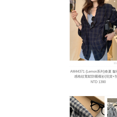
1
AM44371 (Lemon系列)春夏 
感格紋寬鬆防曬襯衫(現貨+預
NTD 1390