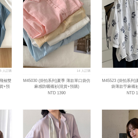
15 人訂購
14 人訂購
小飛袖雙
M45030 (掛拍系列)夏季 薄款單口袋仿
M45523 (掛拍系
貨+預
麻感防曬襯衫(現貨+預購)
袋薄款苧麻襯衫
NTD 1390
NTD 1