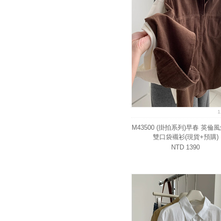
M43500 (掛拍系列)早春 英倫
雙口袋襯衫(現貨+預購)
NTD 1390