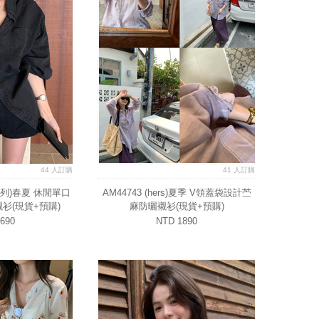
44 人訂購
41 人訂購
on系列)春夏 休閒單口
AM44743 (hers)夏季 V領蓋袋設計苎
衫(現貨+預購)
麻防曬襯衫(現貨+預購)
690
NTD 1890