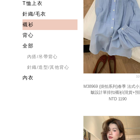
T恤上衣
針織/毛衣
襯衫
背心
全部
內搭/吊帶背心
針織/造型/其他背心
3
內衣
M38969 (掛拍系列)春季 法式
皺設計單排扣襯衫(現貨+預
NTD 1190