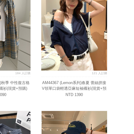
184 人訂購
121 人訂購
系列)秋季 中性復古格
AM44367 (Lemon系列)春夏 蕾絲拼接
衫(現貨+預購)
V領單口袋輕透亞麻短袖襯衫(現貨+預
購)
090
NTD 1390