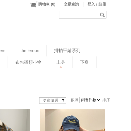
購物車
(
0
)
交易查詢
登入 / 註冊
ers
the lemon
掛拍平鋪系列
新
布包襪類小物
上身
下身
依照
排序
更多篩選