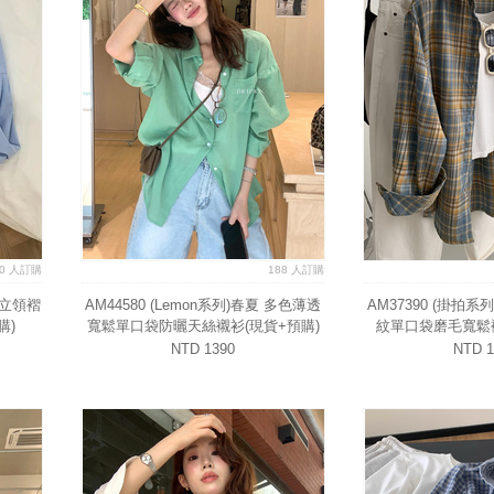
20 人訂購
188 人訂購
小立領褶
AM44580 (Lemon系列)春夏 多色薄透
AM37390 (掛拍
購)
寬鬆單口袋防曬天絲襯衫(現貨+預購)
紋單口袋磨毛寬鬆襯
NTD 1390
NTD 1