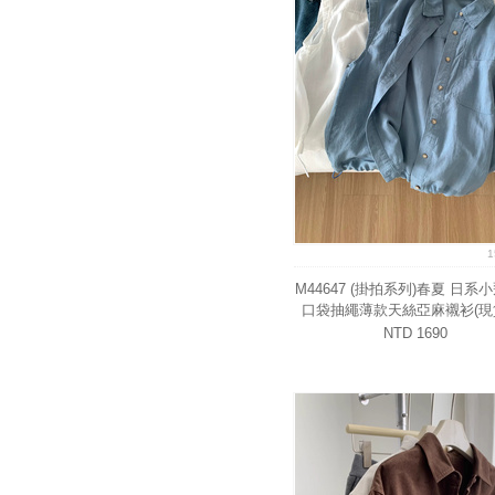
M44647 (掛拍系列)春夏 日系
口袋抽繩薄款天絲亞麻襯衫(現
購)
NTD 1690